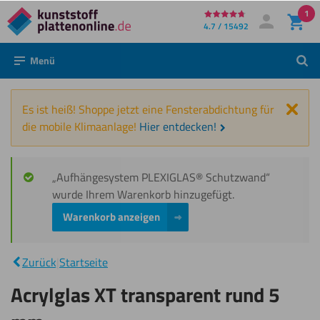
1
Direkt
4.7 / 15492
Mein Konto
Anmelden
zum
Menü
Such
Inhalt
Schl
Es ist heiß! Shoppe jetzt eine Fensterabdichtung für
die mobile Klimaanlage!
Hier entdecken!
„Aufhängesystem PLEXIGLAS® Schutzwand“
wurde Ihrem Warenkorb hinzugefügt.
Warenkorb anzeigen
Acrylglas
XT
|
Zurück
|
Startseite
transparent
rund 5 mm
Acrylglas XT transparent rund 5