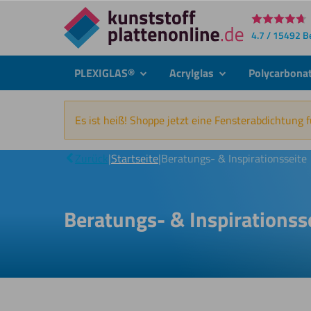
Direkt
4.7 / 15492 
zum
Inhalt
PLEXIGLAS®
Acrylglas
Polycarbona
submenu
submenu
Es ist heiß! Shoppe jetzt eine Fensterabdichtung 
Zurück
|
Startseite
|
Beratungs- & Inspirationsseite
Beratungs- & Inspirationss