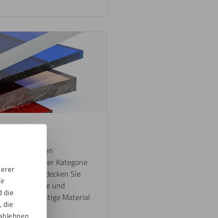
en Eigenschaften
latten? In dieser Kategorie
serer
aterialien. Entdecken Sie
ir
haften, Vorteile und
d die
mmer das richtige Material
 die
ablehnen