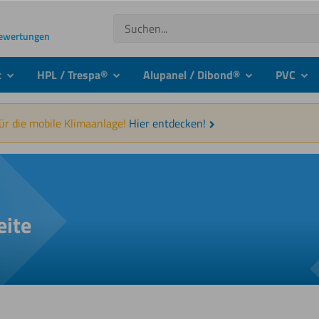
Suchen
Bewertungen
t
HPL / Trespa®
Alupanel / Dibond®
PVC
submenu
submenu
submenu
sub
für die mobile Klimaanlage!
Hier entdecken!
eite