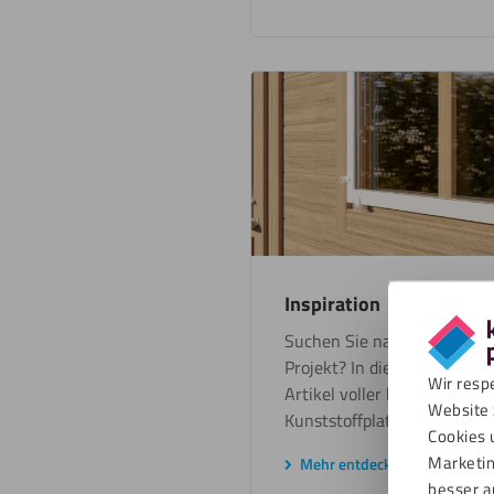
Inspiration
Suchen Sie nach einzigartig
Projekt? In dieser Kategorie
Wir resp
Artikel voller kreativer A
Website 
Kunststoffplatten.
Cookies 
Marketin
Mehr entdecken
besser a