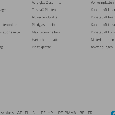
Acrylglas Zuschnitt
Vollkernplatten
Fragen
Trespa® Platten
Kunststoff las
Aluverbundplatte
Kunststoff bear
attenonline
Plexiglasscheibe
Kunststoff fräs
irationsseite
Makrolonscheiben
Kunststoff For
Hartschaumplatten
Materialnamen
ng
Plastikplatte
Anwendungen
on
sschluss
AT
PL
NL
DE-HPL
DE-PMMA
BE
FR