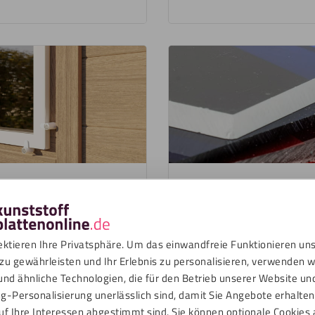
Eigenschaften
en Ideen für Ihr nächstes
Sie sind interessiert an d
 finden Sie inspirierende
verschiedener Kunststoffp
ektieren Ihre Privatsphäre. Um das einwandfreie Funktionieren un
nwendungen von
vertiefen wir uns in die M
zu gewährleisten und Ihr Erlebnis zu personalisieren, verwenden w
ihre einzigartigen Eigensc
und ähnliche Technologien, die für den Betrieb unserer Website un
Anwendungen, damit Sie i
g-Personalisierung unerlässlich sind, damit Sie Angebote erhalten,
für Ihr Projekt auswählen!
uf Ihre Interessen abgestimmt sind. Sie können optionale
Cookies 