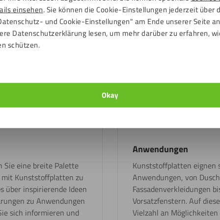
ails einsehen
. Sie können die Cookie-Einstellungen jederzeit über 
Mehr entdecken
Datenschutz- und Cookie-Einstellungen" am Ende unserer Seite a
ere Datenschutzerklärung lesen, um mehr darüber zu erfahren, wi
en schützen.
Okay
Anwendungen
 Sie eine breite Palette
Kunststoffplatten eignen s
s mit Kunststoffplatten zu
Anwendungen, von Dusch
ps über inspirierende Ideen
Fassadenverkleidungen bis
rklärungen zu Anwendungen
Vorsatzfenstern. Auf diese
ie sich informieren und
Vielzahl an Möglichkeiten 