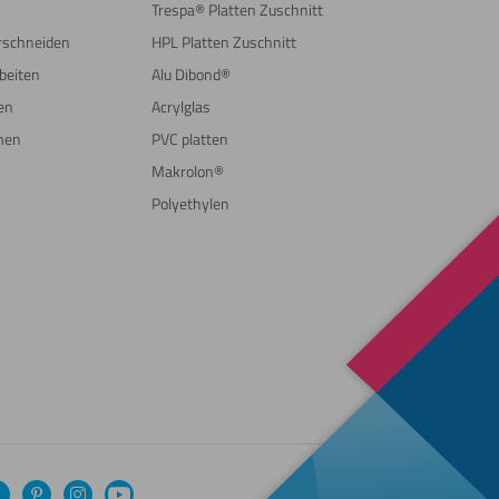
Trespa® Platten Zuschnitt
erschneiden
HPL Platten Zuschnitt
beiten
Alu Dibond®
en
Acrylglas
men
PVC platten
Makrolon®
Polyethylen