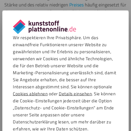
Stärke und des relativ niedrigen
Preises
häufig eingesetzt für
die Verglasung von größeren Oberflächen und für den
Laden-/Standbau; es ist ein vielfältiger Werkstoff für den
Innen- und Außenbereich. PLEXIGLAS® wird häufig
verwendet bei Wind- und Lärmschutzwänden, hochwertigen
Wir respektieren Ihre Privatsphäre. Um das
Warendisplays oder für sehr große Aquarien, Terrarien und
einwandfreie Funktionieren unserer Website zu
Bassins in Zoos. Das Material wird auch häufig zur
gewährleisten und Ihr Erlebnis zu personalisieren,
Herstellung von Vorsatzfenstern verwendet.
verwenden wir Cookies und ähnliche Technologien,
die für den Betrieb unserer Website und die
Je dicker das Material, desto stabiler. Einsatzmöglichkeiten
Marketing-Personalisierung unerlässlich sind, damit
bei Plattendicken von 2 bis 5 mm sind beispielsweise:
Sie Angebote erhalten, die besser auf Ihre
Vitrinen, Staubkappen und Schreibtisch Zubehör. Bei
Interessen abgestimmt sind. Sie können optionale
Plattendicken von 6 bis 10 mm sind die Platten bestens
Cookies ablehnen
oder
Details einsehen
. Sie können
geeignet für unter anderem Windschutz, Doppelfenster und
die Cookie-Einstellungen jederzeit über die Option
Vordach.
„Datenschutz- und Cookie-Einstellungen" am Ende
unserer Seite anpassen oder unsere
Nebst der traditionellen Variante PLEXIGLAS® transparent
Datenschutzerklärung lesen, um mehr darüber zu
ist eine mattierte Variante (frost hell – einseitig
erfahren, wie wir Ihre Daten schützen.