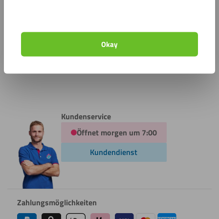
Prototypen
Direkt bestellen und schnell geliefert
Okay
Darüber hinaus legen wir großen Wert auf
Nachhaltigkeit
und geben jeden Tag unser Bestes, um noch mehr zu tun.
Kundenservice
Öffnet morgen um 7:00
Kundendienst
Zahlungsmöglichkeiten