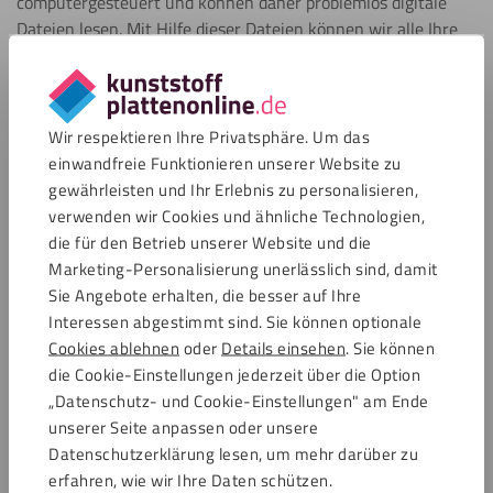
computergesteuert und können daher problemlos digitale
Dateien lesen. Mit Hilfe dieser Dateien können wir alle Ihre
Bestellungen mit großer Genauigkeit nach Maß liefern. Die
Kante Ihrer Kunststoffplatte hat nach dem Fräsen einen
weißen Schleier. Es können auch Bearbeitungsspuren im
Material entstehen. Wir sorgen dafür bei kunststoff fräsen
Wir respektieren Ihre Privatsphäre. Um das
dass die Kanten der bearbeiteten Platten gratfrei sind.
einwandfreie Funktionieren unserer Website zu
Dadurch bleiben keine scharfen Kanten mehr auf der Platte
gewährleisten und Ihr Erlebnis zu personalisieren,
zurück.
verwenden wir Cookies und ähnliche Technologien,
die für den Betrieb unserer Website und die
Marketing-Personalisierung unerlässlich sind, damit
Warum Kunststoffplatten bei
Sie Angebote erhalten, die besser auf Ihre
Kunststoffplattenonline fräsen lassen?
Interessen abgestimmt sind. Sie können optionale
Cookies ablehnen
oder
Details einsehen
. Sie können
Bei Kunststoffplattenonline müssen Sie nicht immer wieder
die Cookie-Einstellungen jederzeit über die Option
Angebote anfordern oder andauernd E-Mails hin und her
„Datenschutz- und Cookie-Einstellungen" am Ende
schicken.
unserer Seite anpassen oder unsere
Datenschutzerklärung lesen, um mehr darüber zu
Einfach Ihre DXF-Datei hochladen und sofort bestellen!
erfahren, wie wir Ihre Daten schützen.
Ideal für kleine Serien von Formen oder eine Reihe von