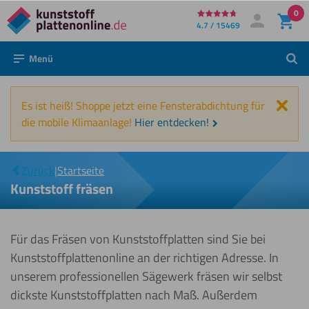
0
Direkt
4.7 / 15469
Mein Konto
Anmelden
zum
Menü
Such
Inhalt
Schl
Es ist heiß! Shoppe jetzt eine Fensterabdichtung für
die mobile Klimaanlage!
Hier entdecken!
Kunststoff
|
Zurück
|
Startseite
fräsen
Kunststoff fräsen
Für das Fräsen von Kunststoffplatten sind Sie bei
Kunststoffplattenonline an der richtigen Adresse. In
unserem professionellen Sägewerk fräsen wir selbst
dickste Kunststoffplatten nach Maß. Außerdem