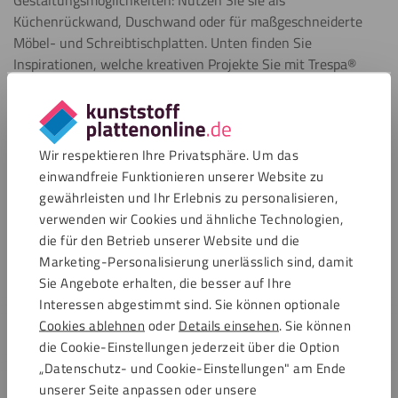
Küchenrückwand, Duschwand oder für maßgeschneiderte
Möbel- und Schreibtischplatten. Unten finden Sie
Inspirationen, welche kreativen Projekte Sie mit Trespa®
Platten umsetzen können.
Wir respektieren Ihre Privatsphäre. Um das
einwandfreie Funktionieren unserer Website zu
gewährleisten und Ihr Erlebnis zu personalisieren,
verwenden wir Cookies und ähnliche Technologien,
die für den Betrieb unserer Website und die
Marketing-Personalisierung unerlässlich sind, damit
Sie Angebote erhalten, die besser auf Ihre
Interessen abgestimmt sind. Sie können optionale
Küchenrückwand
Fassadenverkleidung
Cookies ablehnen
oder
Details einsehen
. Sie können
die Cookie-Einstellungen jederzeit über die Option
„Datenschutz- und Cookie-Einstellungen" am Ende
unserer Seite anpassen oder unsere