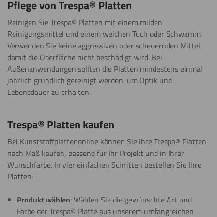
Pflege von Trespa® Platten
Weitere Informationen
Reinigen Sie Trespa® Platten mit einem milden
Kleben
Reinigungsmittel und einem weichen Tuch oder Schwamm.
Verwenden Sie keine aggressiven oder scheuernden Mittel,
Weitere Informationen
damit die Oberfläche nicht beschädigt wird. Bei
Außenanwendungen sollten die Platten mindestens einmal
Malen
jährlich gründlich gereinigt werden, um Optik und
Lebensdauer zu erhalten.
Weitere Informationen
Trespa® Platten kaufen
Sägen
(Kreissäge)
Bei Kunststoffplattenonline können Sie Ihre Trespa® Platten
nach Maß kaufen, passend für Ihr Projekt und in Ihrer
Weitere Informationen
Wunschfarbe. In vier einfachen Schritten bestellen Sie Ihre
Platten:
Sägen
(Stichsäge)
Produkt wählen
: Wählen Sie die gewünschte Art und
Weitere Informationen
Farbe der Trespa® Platte aus unserem umfangreichen