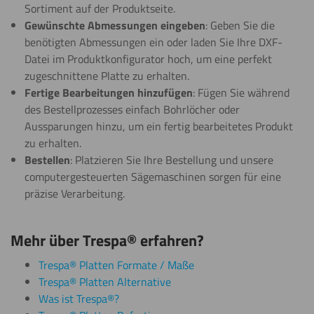
Sortiment auf der Produktseite.
Gewünschte Abmessungen eingeben
: Geben Sie die
Beschriften
benötigten Abmessungen ein oder laden Sie Ihre DXF-
Datei im Produktkonfigurator hoch, um eine perfekt
zugeschnittene Platte zu erhalten.
Fertige Bearbeitungen hinzufügen
: Fügen Sie während
Beschichten
des Bestellprozesses einfach Bohrlöcher oder
Aussparungen hinzu, um ein fertig bearbeitetes Produkt
zu erhalten.
Bestellen
: Platzieren Sie Ihre Bestellung und unsere
Biegen
computergesteuerten Sägemaschinen sorgen für eine
(kalt)
präzise Verarbeitung.
Biegen
Mehr über Trespa® erfahren?
(warm)
Trespa® Platten Formate / Maße
Trespa® Platten Alternative
Lasern
Was ist Trespa®?