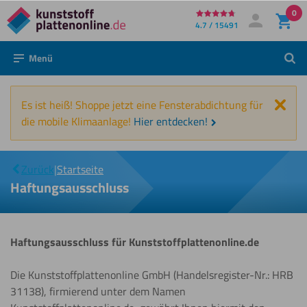
0
Direkt
4.7 / 15491
Mein Konto
Anmelden
zum
Menü
Such
Inhalt
Schl
Es ist heiß! Shoppe jetzt eine Fensterabdichtung für
die mobile Klimaanlage!
Hier entdecken!
|
Haftungsausschluss
Zurück
|
Startseite
Haftungsausschluss
Haftungsausschluss für Kunststoffplattenonline.de
Die Kunststoffplattenonline GmbH (Handelsregister-Nr.: HRB
31138), firmierend unter dem Namen