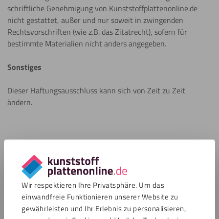
schriftliche Genehmigung von Kunststoffplattenonline.de
nicht gestattet, außer und nur soweit in zwingenden
Rechtsvorschriften (wie z.B. das Zitatrecht), sofern für
bestimmte Materialien nicht anders angegeben.
Sonstiges
Dieser Haftungsausschluss kann sich von Zeit zu Zeit
ändern.
Kundenservice
Geöffnet bis 16:00
Kundendienst
Wir respektieren Ihre Privatsphäre. Um das
einwandfreie Funktionieren unserer Website zu
gewährleisten und Ihr Erlebnis zu personalisieren,