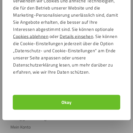
verwenden wir Cookies und ähnliche Technologien,
Zahlungsmöglichkeiten
die für den Betrieb unserer Website und die
Marketing-Personalisierung unerlässlich sind, damit
Sie Angebote erhalten, die besser auf Ihre
Interessen abgestimmt sind. Sie können optionale
Cookies ablehnen
oder
Details einsehen
. Sie können
die Cookie-Einstellungen jederzeit über die Option
Bewertungen
„Datenschutz- und Cookie-Einstellungen" am Ende
unserer Seite anpassen oder unsere
4.7 / 15491 Bewertungen
Datenschutzerklärung lesen, um mehr darüber zu
Sicher einkaufen
erfahren, wie wir Ihre Daten schützen.
Kundenservice
Kundendienst
Okay
Versandkosten
Häufig gestellte Fragen
Mein Konto