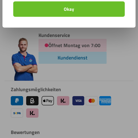
Mailen Sie uns
Okay
info@kunststoffplattenonline.de
Kundenservice
Öffnet Montag von 7:00
Kundendienst
Zahlungsmöglichkeiten
Bewertungen