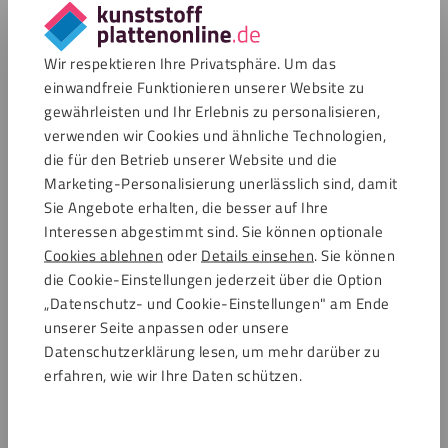
Wie kann ich ein Muster bestellen?
Wir respektieren Ihre Privatsphäre. Um das
Ich hätte gerne Beratung, kann ich hierfür Kontakt
einwandfreie Funktionieren unserer Website zu
aufnehmen?
gewährleisten und Ihr Erlebnis zu personalisieren,
verwenden wir Cookies und ähnliche Technologien,
Wann wird meine Bestellung geliefert?
die für den Betrieb unserer Website und die
Marketing-Personalisierung unerlässlich sind, damit
Wie funktioniert die Bestellung von Plattenmaterial
Sie Angebote erhalten, die besser auf Ihre
nach Maß?
Interessen abgestimmt sind. Sie können optionale
Cookies ablehnen
oder
Details einsehen
. Sie können
die Cookie-Einstellungen jederzeit über die Option
Haben Sie Fragen?
„Datenschutz- und Cookie-Einstellungen" am Ende
unserer Seite anpassen oder unsere
Rufen Sie uns an
Datenschutzerklärung lesen, um mehr darüber zu
Öffnet Montag
+4920657083330
erfahren, wie wir Ihre Daten schützen.
von 7:00