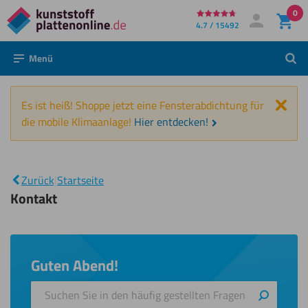
0
Direkt
4.7 / 15492
Mein Konto
Anmelden
zum
Menü
Such
Inhalt
Schl
Es ist heiß! Shoppe jetzt eine Fensterabdichtung für
die mobile Klimaanlage!
Hier entdecken!
|
Kontakt
Zurück
|
Startseite
Kontakt
Guten Abend!
Suchen