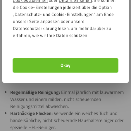
Cookies ablehnen
oder
Details einsehen
. Sie können
Rückbaubar:
Aufgrund ihrer Robustheit und
die Cookie-Einstellungen jederzeit über die Option
Formstabilität sind HPL-Fassadenteile leicht und sauber
„Datenschutz- und Cookie-Einstellungen" am Ende
rückbaubar und können bei Sanierungen einfach
unserer Seite anpassen oder unsere
ausgetauscht werden.
Datenschutzerklärung lesen, um mehr darüber zu
erfahren, wie wir Ihre Daten schützen.
Reinigung & Wartung von HPL
Fassadenplatten
HPL Fassadenplatten sind aufgrund ihrer geschlossenen
Okay
Oberfläche und Chemikalienbeständigkeit äußerst
pflegeleicht und wartungsfreundlich.
Regelmäßige Reinigung:
Einmal jährlich mit lauwarmem
Wasser und einem milden, nicht scheuernden
Reinigungsmittel abwaschen.
Hartnäckige Flecken:
Verwende ein weiches Tuch und
handelsübliche, nicht scheuernde Haushaltsreiniger oder
spezielle HPL-Reiniger.