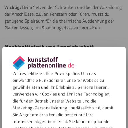
Wichtig:
Beim Setzen der Schrauben und bei der Ausbildung
der Anschlüsse, z.B. an Fenstern oder Türen, musst du
genügend Spielraum für die thermische Ausdehnung der
Platten lassen, um Spannungsrisse zu vermeiden.
Nachhaltigkeit und Langlebigkeit
Aspekte wie Langlebigkeit und Umweltverträglichkeit spielen
bei der Wahl des Fassadenmaterials eine immer größere
Rolle.
Wir respektieren Ihre Privatsphäre. Um das
einwandfreie Funktionieren unserer Website zu
HPL ist ein Investment, das sich auszahlt. Die hohe
gewährleisten und Ihr Erlebnis zu personalisieren,
Materialqualität gewährleistet eine Lebensdauer von mehr
verwenden wir Cookies und ähnliche Technologien,
als 30 Jahren.
die für den Betrieb unserer Website und die
Marketing-Personalisierung unerlässlich sind, damit
Wartungsfreundlich:
Die geringe Notwendigkeit der
Sie Angebote erhalten, die besser auf Ihre
Wartung reduziert langfristig Kosten und
Interessen abgestimmt sind. Sie können optionale
Ressourcenverbrauch.