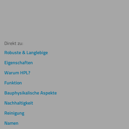
HPL Struktur Platte
Signalorange 6 mm RAL 2010
26,74
€
Inkl. MwSt.
Direkt zu:
Robuste & Langlebige
Eigenschaften
Warum HPL?
Funktion
Bauphysikalische Aspekte
Nachhaltigkeit
Reinigung
Namen