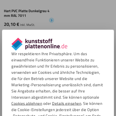
Hart PVC Platte Dunkelgrau 4
mm RAL 7011
20,10
€
Inkl. MwSt.
Alle anzeigen
Hart PVC Platten
Wir respektieren Ihre Privatsphäre. Um das
einwandfreie Funktionieren unserer Website zu
gewährleisten und Ihr Erlebnis zu personalisieren,
verwenden wir Cookies und ähnliche Technologien,
die für den Betrieb unserer Website und die
Marketing-Personalisierung unerlässlich sind, damit
Sie Angebote erhalten, die besser auf Ihre
Interessen abgestimmt sind. Sie können optionale
Direkt zu:
Cookies ablehnen
oder
Details einsehen
. Sie können
Beschreibung
die Cookie-Einstellungen jederzeit über die Option
„Datenschutz- und Cookie-Einstellungen" am Ende