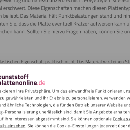
tgewichtig und nahezu unzerbrechlich. Polyethylen ist elas
l erschwert. Diese Eigenschaften machen diesen Plattenty
n beliebt. Das Material hält Punktbelastungen stand und ni
ten Sie, dass die Platte eventuell Kratzer aufweisen kann u
chen kann. Sollten Sie hierzu Fragen haben, können Sie u
astischen Eigenschaft praktisch nicht. Das Material wird einen S
nsity Polyethylen auch zu einem außergewöhnlichen Kunststoff mac
berfläche haften. Vorsicht bei hohen Temperaturen: Polyethylen 
gkeit, auch ohne Belastung.
ektieren Ihre Privatsphäre. Um das einwandfreie Funktionieren un
zu gewährleisten und Ihr Erlebnis zu personalisieren, verwenden w
n
und ähnliche Technologien, die für den Betrieb unserer Website un
g-Personalisierung unerlässlich sind, damit Sie Angebote erhalten,
uf Ihre Interessen abgestimmt sind. Sie können optionale
Cookies 
ads
ails einsehen
. Sie können die Cookie-Einstellungen jederzeit über 