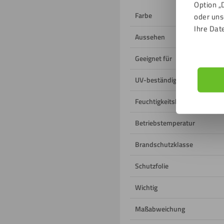
Option „
Farbe
oder uns
Ihre Dat
Aussehen
Geeignet für
UV-beständig
Feuchtigkeitsbeständig
Betriebstemperatur
Brandschutzklasse
Schutzfolie
Wichtig
Maßabweichung