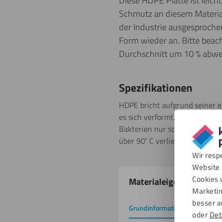
Diese HDPE Platte ist leich
Schmutz an diesem Materia
der Industrie ausgesproche
Form wieder an. Bitte beach
Durchschnitt um 10 % abwei
Spezifikationen
HDPE bricht aufgrund seiner el
es sich verformt. Was High De
Bakterien nur schwer an der O
über 90˚ C verliert es an Festi
Wir resp
Website 
Produkteigenschafte
Cookies 
Materialeigenschaften
Marketin
besser a
Grundinformation
Downlo
oder
Det