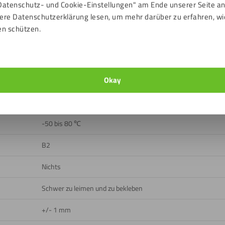
Datenschutz- und Cookie-Einstellungen" am Ende unserer Seite a
Schwarz
ere Datenschutzerklärung lesen, um mehr darüber zu erfahren, wi
en schützen.
Glatt
Draußen, Drinnen
Okay
Ja
Ja
-50 bis 80 ℃
B2
Nichts
Schwer zu leimen und zu bekleben
+/- 1 mm