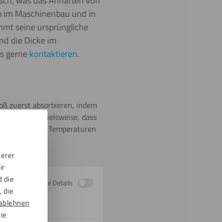
tisch, was das Anhaften von
p im Maschinenbau und in
mmt seine ursprüngliche
nd die Dicke im
ns gerne
kontaktieren
.
toß zuerst absorbieren, indem
ht, ist beispielsweise, dass
wird weich. Bei Temperaturen
serer
ir
d die
Zeige Details
 die
ablehnen
die