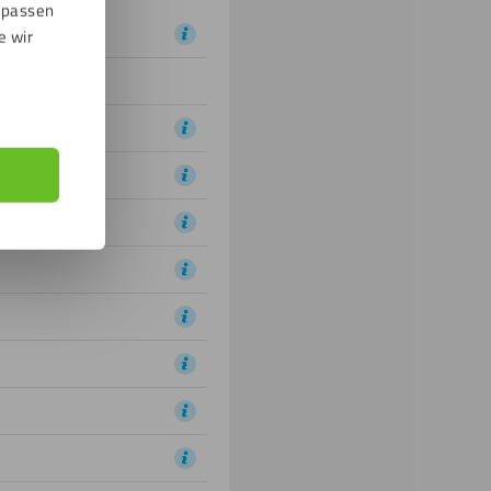
npassen
e wir