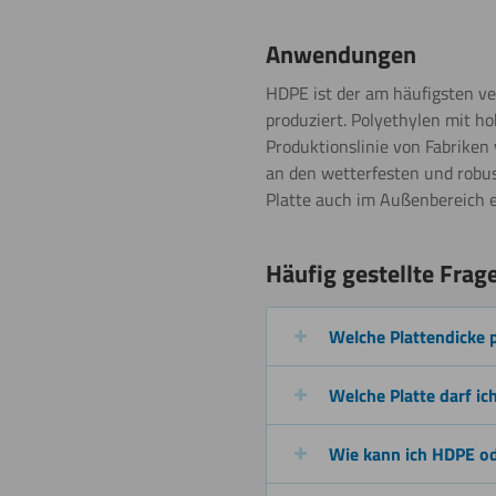
Umdrehen
Anwendungen
HDPE ist der am häufigsten ve
produziert. Polyethylen mit ho
Produktionslinie von Fabriken
Biegen
an den wetterfesten und robus
(kalt)
Platte auch im Außenbereich e
Häufig gestellte Frag
Lasern
Welche Plattendicke 
Welche Platte darf i
Schneiden
Wie kann ich HDPE od