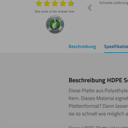
Prompte Lieferung Material war wie
Schnelle Lieferun
besprochen gut Lässt sich schneiden und
schleifen
see some of the reviews here.
Beschreibung
Spezifikati
Beschreibung HDPE 
Diese Platte aus Polyethyl
Kern. Dieses Material eign
Plattenformat? Dann lassen
sie so schnell wie möglich