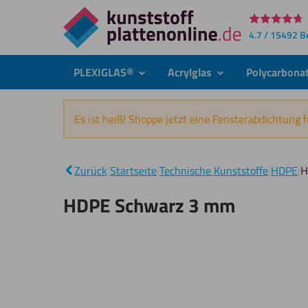
Direkt
4.7 / 15492 
zum
Inhalt
PLEXIGLAS®
Acrylglas
Polycarbona
submenu
submenu
Es ist heiß! Shoppe jetzt eine Fensterabdichtung 
Zurück
|
Startseite
|
Technische Kunststoffe
|
HDPE
|
H
HDPE Schwarz 3 mm