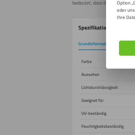
bedeutet, dass die Dicke der 
Option „
oder uns
Ihre Dat
Produkteigenschafte
Spezifikationen
Grundinformation
Downlo
Farbe
Aussehen
Lichtdurchlässigkeit
Geeignet für
UV-beständig
Feuchtigkeitsbeständig