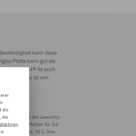
-Beständigkeit kann diese
glas Platte kann gut als
rke Greencast® ist auch
rylglas Platte ist von
as aus.
serer
ir
d die
h nur die Hälfte des Gewichts
 die
chneiden die Platten für Sie
ablehnen
oleranz von ca. 10 %. Dies
die