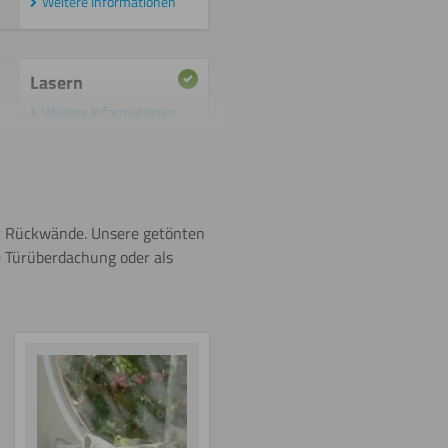
Weitere Informationen
Lasern
Weitere Informationen
Sägen
(Kreissäge)
r Rückwände. Unsere getönten
Weitere Informationen
 Türüberdachung oder als
Umdrehen