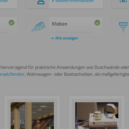
ionen
Weitere Informationen
Kleben
ionen
Weitere Informationen
Alle anzeigen
Polieren
ionen
Weitere Informationen
ch hervorragend für praktische Anwendungen wie Duschwände ode
rsatzfenster
, Wohnwagen- oder Bootsscheiben, als maßgefertigte
Beschriften
ionen