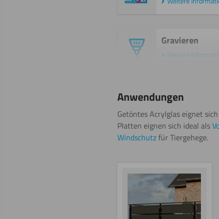
Weitere Informat
Gravieren
Weitere Informat
Malen
Anwendungen
Weitere Informat
Getöntes Acrylglas eignet si
Platten eignen sich ideal als
Vo
Windschutz
für Tiergehege.
Sägen
(Stichsäge)
Weitere Informat