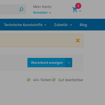
1
Mein Konto
Suchen
Anmelden
Technische Kunststoffe
Zubehör
Blog
menu
submenu
submenu
Schließen
Warenkorb anzeigen
40+ Farben
Gut bearbeitbar