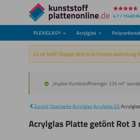
Direkt
4.7 / 15469 
zum
Inhalt
PLEXIGLAS®
Acrylglas
Polycarbona
submenu
submenu
Es ist heiß! Shoppe jetzt eine Fensterabdichtung 
„Vuplex Kunststoffreiniger 235 ml“ wurd
Zurück
|
Startseite
|
Acrylglas
|
Acrylglas GS
|
Acrylgla
Acrylglas Platte getönt Rot 