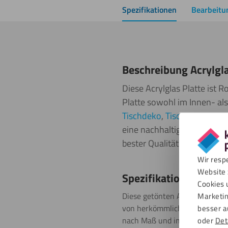
Spezifikationen
Bearbeitu
Beschreibung Acrylgl
Diese Acrylglas Platte ist
Platte sowohl im Innen- als
Tischdeko
,
Tischlampe
ode
eine nachhaltige Wahl, da d
bester Qualität und weist 
Wir resp
Website 
Spezifikationen
Cookies 
Diese getönten Acrylglas Platt
Marketin
von herkömmlichem Glas auf. Di
besser a
nach Maß und in jede gewünsch
oder
Det