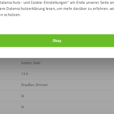
Platte um +/- 10 % abweichen kann.
Datenschutz- und Cookie-Einstellungen" am Ende unserer Seite a
ere Datenschutzerklärung lesen, um mehr darüber zu erfahren, wi
en schützen.
n
ads
Okay
Rot
Getönt, Glatt
13 %
Draußen, Drinnen
Ja
Ja