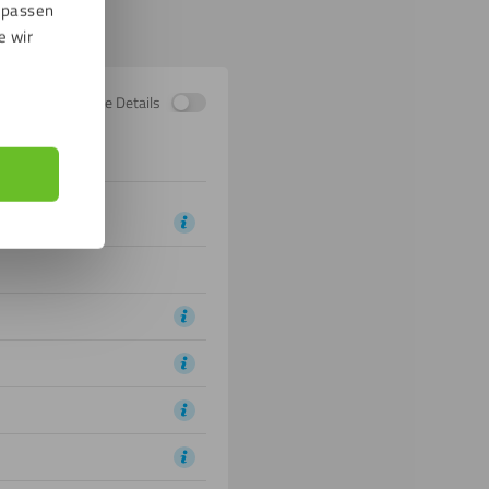
npassen
e wir
Zeige Details