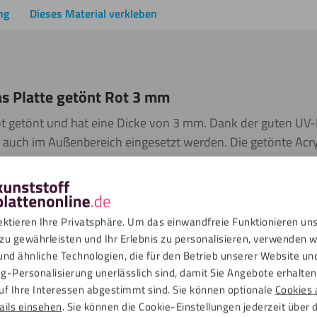
ng
Dieses Material verkleben
as Platte getönt Rot 3 mm
 Rot getönt und hat eine Dicke von 3 mm. Dank der guten UV
 auch im Außenbereich eingesetzt werden. Die getönte Acryl
r
Balkonverkleidung
verwendet werden. Diese Platte der Ma
as Material aus 100 % recyceltem Acrylglas besteht. Diese Ac
genau die gleichen Eigenschaften wie herkömmliches Acrylgl
ektieren Ihre Privatsphäre. Um das einwandfreie Funktionieren un
zu gewährleisten und Ihr Erlebnis zu personalisieren, verwenden w
und ähnliche Technologien, die für den Betrieb unserer Website un
en sind nicht nur dreißigmal stärker als Glas, sondern weisen auc
g-Personalisierung unerlässlich sind, damit Sie Angebote erhalten,
e Platten werden beidseitig mit einer Schutzfolie versehen. Wir s
uf Ihre Interessen abgestimmt sind. Sie können optionale
Cookies 
te Form. Beachten Sie bei der Bestellung der Platten eine Dickent
ails einsehen
. Sie können die Cookie-Einstellungen jederzeit über 