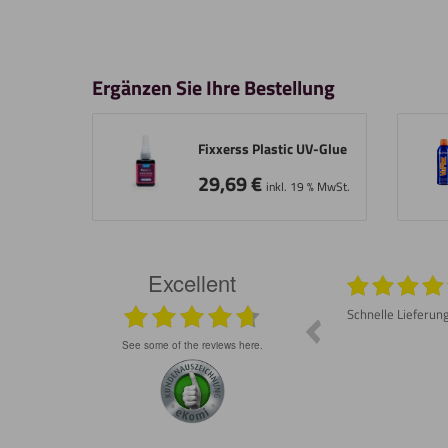
Ergänzen Sie Ihre Bestellung
Fixxerss Plastic UV-Glue
29,69
€
inkl. 19 % MwSt.
Excellent
026
05.08.2026
Prompte Lieferung Material war wie
Schnelle Lieferun
besprochen gut Lässt sich schneiden und
schleifen
see some of the reviews here.