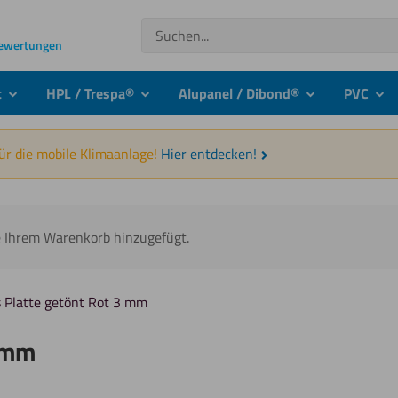
Suchen
Bewertungen
t
HPL / Trespa®
Alupanel / Dibond®
PVC
submenu
submenu
submenu
sub
für die mobile Klimaanlage!
Hier entdecken!
e Ihrem Warenkorb hinzugefügt.
s Platte getönt Rot 3 mm
3 mm