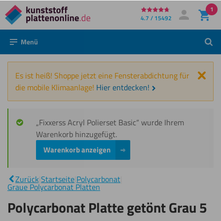
1
Direkt
4.7 / 15492
Mein Konto
Anmelden
zum
Menü
Such
Inhalt
Schl
Es ist heiß! Shoppe jetzt eine Fensterabdichtung für
die mobile Klimaanlage!
Hier entdecken!
„Fixxerss Acryl Polierset Basic“ wurde Ihrem
Warenkorb hinzugefügt.
Warenkorb anzeigen
Polycarbonat
Platte
Zurück
|
Startseite
|
Polycarbonat
|
|
getönt Grau
Graue Polycarbonat Platten
5 mm
Polycarbonat Platte getönt Grau 5