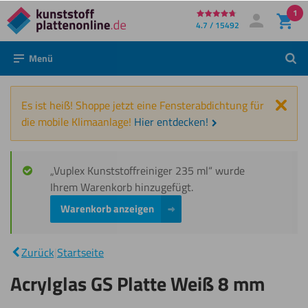
1
Direkt
4.7 / 15492
Mein Konto
Anmelden
zum
Menü
Such
Inhalt
Schl
Es ist heiß! Shoppe jetzt eine Fensterabdichtung für
die mobile Klimaanlage!
Hier entdecken!
„Vuplex Kunststoffreiniger 235 ml“ wurde
Ihrem Warenkorb hinzugefügt.
Warenkorb anzeigen
Acrylglas
GS
|
Platte
Zurück
|
Startseite
Weiß 8
mm
Acrylglas GS Platte Weiß 8 mm