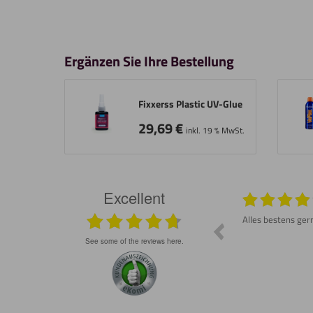
Ergänzen Sie Ihre Bestellung
Fixxerss Plastic UV-Glue
29,69
€
inkl. 19 % MwSt.
Excellent
026
29.07.2026
e
Großes Lob. Tolle Auswahl und eine schnelle
Alles bestens ger
Lieferung. Sehr zu empfehlen!
see some of the reviews here.