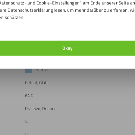
Datenschutz- und Cookie-Einstellungen" am Ende unserer Seite a
lte eine Dickentoleranz von +/- 10 % beachtet werden. Das bedeut
ere Datenschutzerklärung lesen, um mehr darüber zu erfahren, wi
en schützen.
n
Okay
ads
Hellblau
Getönt, Glatt
64 %
Draußen, Drinnen
Ja
Ja