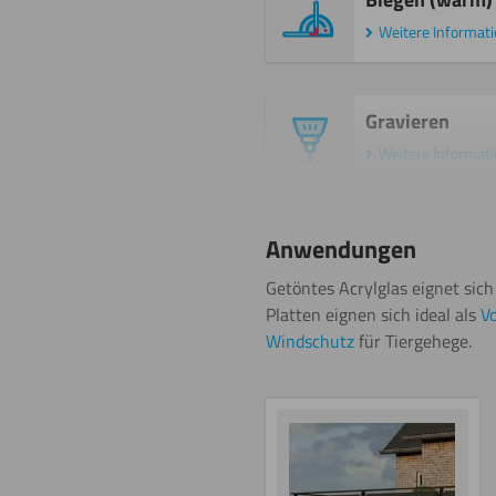
Weitere Informat
Gravieren
Weitere Informat
Malen
Anwendungen
Weitere Informat
Getöntes Acrylglas eignet si
Platten eignen sich ideal als
Vo
Windschutz
für Tiergehege.
Sägen
(Stichsäge)
Weitere Informat