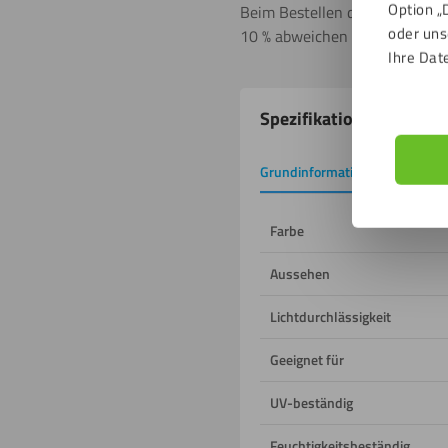
Option „
Beim Bestellen der Platten sol
oder uns
10 % abweichen kann.
Ihre Dat
Produkteigenschafte
Spezifikationen
Grundinformation
Downlo
Farbe
Aussehen
Lichtdurchlässigkeit
Geeignet für
UV-beständig
Feuchtigkeitsbeständig