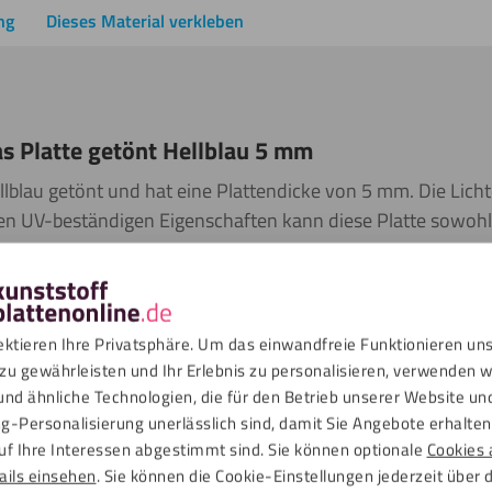
ng
Dieses Material verkleben
s Platte getönt Hellblau 5 mm
hellblau getönt und hat eine Plattendicke von 5 mm. Die Lich
en UV-beständigen Eigenschaften kann diese Platte sowohl
den. Die grün getönte Acrylglas Platte eignet sich hervorr
mpe oder eine Tablet-Halterung. Zudem ist diese Platte aus
terial zu 100 % aus recyceltem Acrylglas besteht. Diese Acry
und besitzt die gleichen Eigenschaften wie reguläres Acrylgl
ektieren Ihre Privatsphäre. Um das einwandfreie Funktionieren un
zu gewährleisten und Ihr Erlebnis zu personalisieren, verwenden w
und ähnliche Technologien, die für den Betrieb unserer Website un
g-Personalisierung unerlässlich sind, damit Sie Angebote erhalten,
uf Ihre Interessen abgestimmt sind. Sie können optionale
Cookies 
as Platten sind nicht nur 30-mal so stark wie herkömmliches Glas
ails einsehen
. Sie können die Cookie-Einstellungen jederzeit über 
it einer Schutzfolie auf beiden Seiten geliefert und auf das gewü