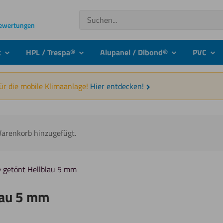
Suchen
Bewertungen
t
HPL / Trespa®
Alupanel / Dibond®
PVC
submenu
submenu
submenu
sub
für die mobile Klimaanlage!
Hier entdecken!
Warenkorb hinzugefügt.
e getönt Hellblau 5 mm
blau 5 mm