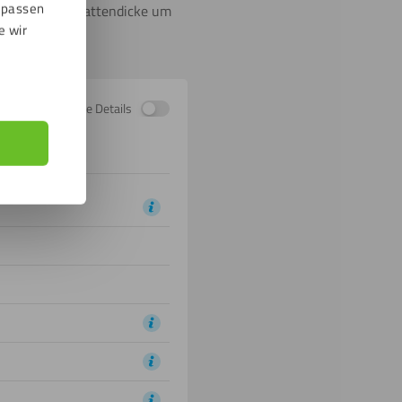
npassen
et, dass die Plattendicke um
e wir
Zeige Details