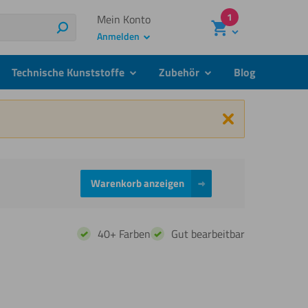
1
Mein Konto
Suchen
Anmelden
Technische Kunststoffe
Zubehör
Blog
menu
submenu
submenu
Schließen
Warenkorb anzeigen
40+ Farben
Gut bearbeitbar