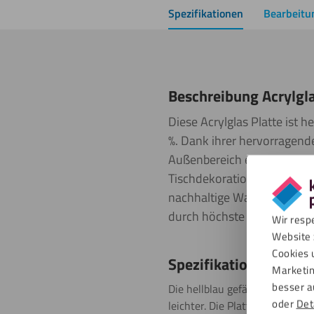
Spezifikationen
Bearbeitu
Beschreibung Acrylgla
Diese Acrylglas Platte ist 
%. Dank ihrer hervorragend
Außenbereich eingesetzt wer
Tischdekorationen, eine La
nachhaltige Wahl, da das Ma
durch höchste Qualität aus 
Wir resp
Website 
Cookies 
Spezifikationen
Marketin
besser a
Die hellblau gefärbten Acrylgl
oder
Det
leichter. Die Platten werden m