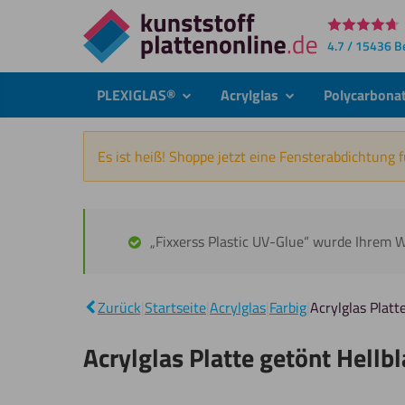
Direkt
4.7 / 15436 
zum
Inhalt
PLEXIGLAS®
Acrylglas
Polycarbona
submenu
submenu
Es ist heiß! Shoppe jetzt eine Fensterabdichtung 
„Fixxerss Plastic UV-Glue“ wurde Ihrem 
Zurück
|
Startseite
|
Acrylglas
|
Farbig
|
Acrylglas Platt
Acrylglas Platte getönt Hell