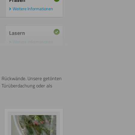
Weitere Informationen
Lasern
Weitere Informationen
Sägen
(Kreissäge)
r Rückwände. Unsere getönten
Weitere Informationen
 Türüberdachung oder als
Schneiden