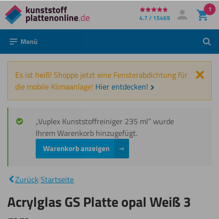
1
Direkt
4.7 / 15469
Mein Konto
Anmelden
zum
Menü
Such
Inhalt
Schl
Es ist heiß! Shoppe jetzt eine Fensterabdichtung für
die mobile Klimaanlage!
Hier entdecken!
„Vuplex Kunststoffreiniger 235 ml“ wurde
Ihrem Warenkorb hinzugefügt.
Warenkorb anzeigen
Acrylglas
GS
Platte
|
Zurück
|
Startseite
opal
Weiß 3
Acrylglas GS Platte opal Weiß 3
mm