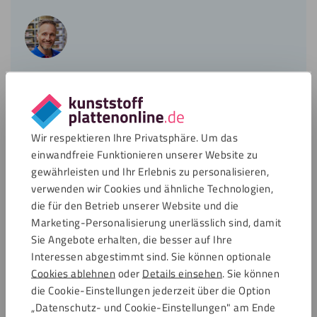
Thomas
Mehr über Thomas
Wir respektieren Ihre Privatsphäre. Um das
einwandfreie Funktionieren unserer Website zu
gewährleisten und Ihr Erlebnis zu personalisieren,
Veröffentlicht:
Geändert:
verwenden wir Cookies und ähnliche Technologien,
30. Oktober 2017
28. September 2021
die für den Betrieb unserer Website und die
Teilen Sie diesen Artikel
Twitter
Facebook
Pinterest
WhatsApp
E-
Marketing-Personalisierung unerlässlich sind, damit
Mail
Sie Angebote erhalten, die besser auf Ihre
Interessen abgestimmt sind. Sie können optionale
Kundenservice
Cookies ablehnen
oder
Details einsehen
. Sie können
Öffnet Montag von 7:00
die Cookie-Einstellungen jederzeit über die Option
„Datenschutz- und Cookie-Einstellungen" am Ende