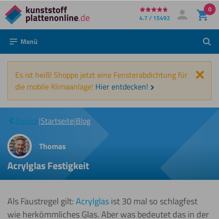
0
Direkt
4.7 / 15492
Mein Konto
Anmelden
zum
Menü
Such
Inhalt
Schl
Es ist heiß! Shoppe jetzt eine Fensterabdichtung für
die mobile Klimaanlage!
Hier entdecken!
Acrylglas
|
Zurück
|
Startseite
|
Blog
Festigkeit
Thomas
Acrylglas Festigkeit
Als Faustregel gilt:
Acrylglas
ist 30 mal so schlagfest
wie herkömmliches Glas. Aber was bedeutet das in der