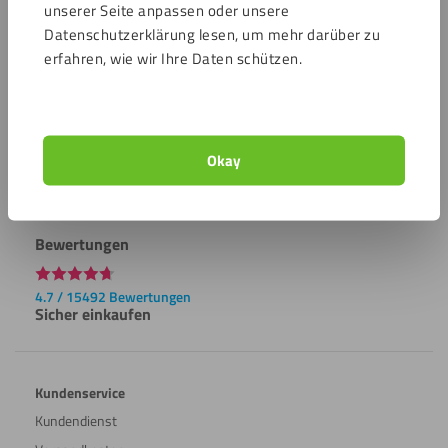
Kundendienst
unserer Seite anpassen oder unsere
Datenschutzerklärung lesen, um mehr darüber zu
erfahren, wie wir Ihre Daten schützen.
Zahlungsmöglichkeiten
Okay
Bewertungen
4.7 / 15492 Bewertungen
Sicher einkaufen
Kundenservice
Kundendienst