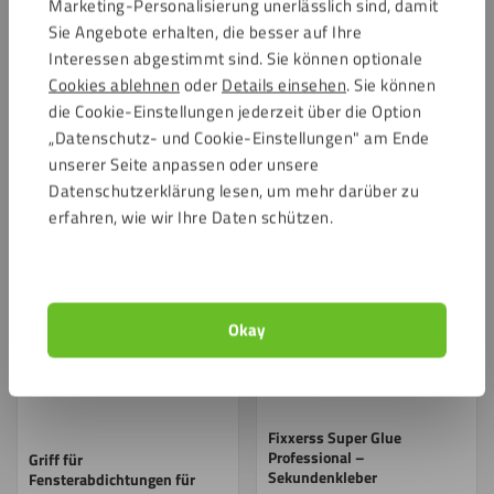
Marketing-Personalisierung unerlässlich sind, damit
Beide Klettbänder sind selbstklebend
Sie Angebote erhalten, die besser auf Ihre
Interessen abgestimmt sind. Sie können optionale
Cookies ablehnen
oder
Details einsehen
. Sie können
Erforderliches
die Cookie-Einstellungen jederzeit über die Option
Ergänzen Sie Ihre Bestellung mit der Acrylglas –
„Datenschutz- und Cookie-Einstellungen" am Ende
Fensterabdichtung für eine mobile Klimaanlage.
unserer Seite anpassen oder unsere
Datenschutzerklärung lesen, um mehr darüber zu
erfahren, wie wir Ihre Daten schützen.
Speichern
Speichern
Okay
Fixxerss Super Glue
Professional –
Griff für
Sekundenkleber
Fensterabdichtungen für