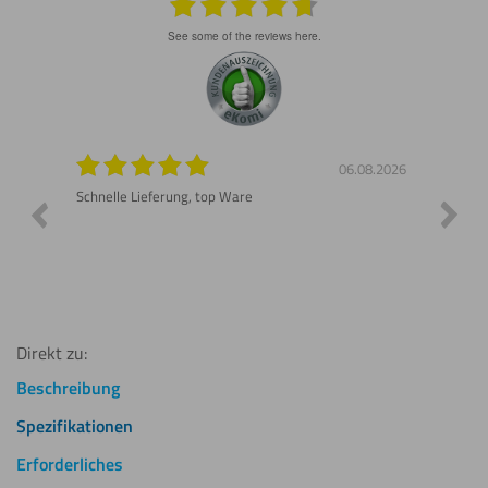
see some of the reviews here.
8.2026
06.08.2026
n gut
Schnelle Lieferung, top Ware
Gerne 
Direkt zu:
Beschreibung
Spezifikationen
Erforderliches