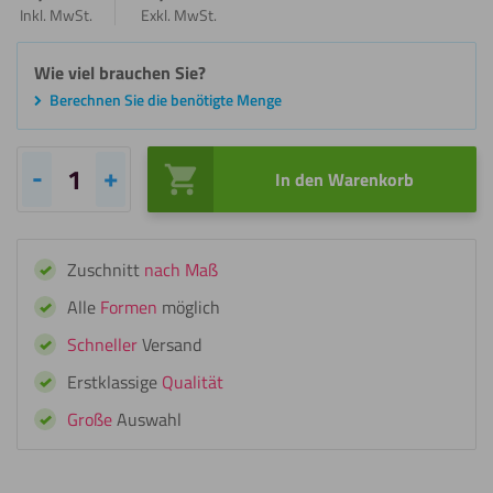
Inkl. MwSt.
Exkl. MwSt.
Wie viel brauchen Sie?
Berechnen Sie die benötigte Menge
In den Warenkorb
Selbstklebendes
Klettverschluss
-
Zuschnitt
nach Maß
Set
Weiß
Alle
Formen
möglich
Menge
Schneller
Versand
Erstklassige
Qualität
Große
Auswahl