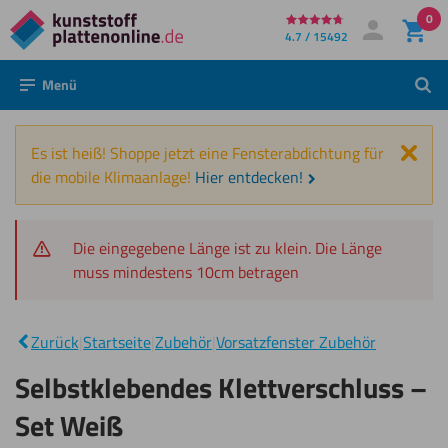
0
Direkt
4.7 / 15492
Mein Konto
Anmelden
zum
Menü
Such
Inhalt
Schl
Es ist heiß! Shoppe jetzt eine Fensterabdichtung für
die mobile Klimaanlage!
Hier entdecken!
Die eingegebene Länge ist zu klein. Die Länge
muss mindestens 10cm betragen
Selbstklebendes
|
Klettverschluss
Zurück
|
Startseite
|
Zubehör
|
Vorsatzfenster Zubehör
– Set Weiß
Selbstklebendes Klettverschluss –
Set Weiß