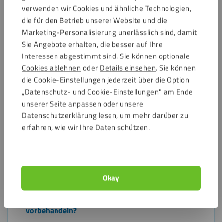
verwenden wir Cookies und ähnliche Technologien,
Häufig gestellte Fragen zu Fixxerss Super
die für den Betrieb unserer Website und die
Glue
Marketing-Personalisierung unerlässlich sind, damit
Sie Angebote erhalten, die besser auf Ihre
Interessen abgestimmt sind. Sie können optionale
Wie schnell trocknet Fixxerss Super Glue?
Cookies ablehnen
oder
Details einsehen
. Sie können
die Cookie-Einstellungen jederzeit über die Option
Welche Sicherheitsmaßnahmen muss ich bei
„Datenschutz- und Cookie-Einstellungen" am Ende
Fixxerss Super Glue beachten?
unserer Seite anpassen oder unsere
Datenschutzerklärung lesen, um mehr darüber zu
Auf welchen Materialien funktioniert Fixxerss Super
erfahren, wie wir Ihre Daten schützen.
Glue am besten?
Kann ich Metall auf Kunststoff mit Fixxerss Super
Glue kleben?
Okay
Muss ich die Oberflächen für Fixxerss Super Glue
vorbehandeln?