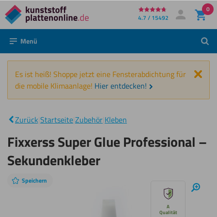
0
Direkt
4.7 / 15492
Mein Konto
Anmelden
zum
Menü
Such
Inhalt
Schl
Es ist heiß! Shoppe jetzt eine Fensterabdichtung für
die mobile Klimaanlage!
Hier entdecken!
Fixxerss Super
Glue
|
Zurück
|
Startseite
|
Zubehör
|
Kleben
Professional –
Sekundenkleber
Fixxerss Super Glue Professional –
Sekundenkleber
Speichern
Diashow
Hinei
überspringen
A
Qualität