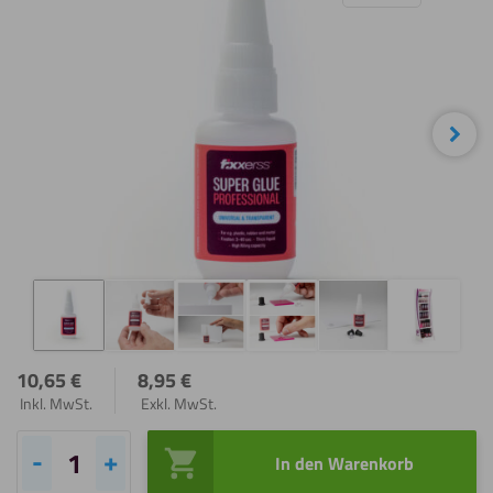
Näc
10,65
€
8,95
€
Inkl. MwSt.
Exkl. MwSt.
In den Warenkorb
Fixxerss