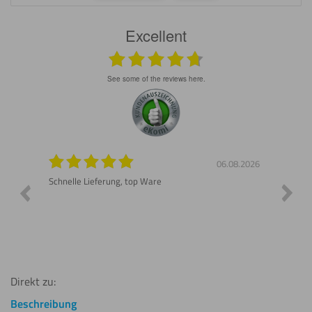
Excellent
see some of the reviews here.
8.2026
06.08.2026
n gut
Schnelle Lieferung, top Ware
Gerne 
Direkt zu:
Beschreibung