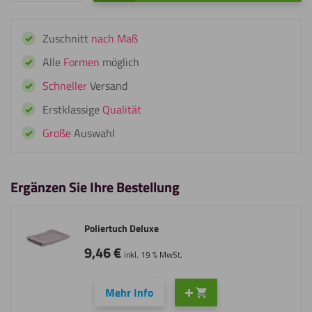
Super
Glue
Zuschnitt
nach Maß
Professional
-
Alle
Formen
möglich
Sekundenkleber
Schneller
Versand
Menge
Erstklassige
Qualität
Große
Auswahl
Ergänzen Sie Ihre Bestellung
Poliertuch Deluxe
9,46
€
inkl. 19 % MwSt.
Mehr Info