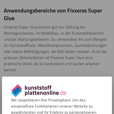
Anwendungsbereiche von Fixxerss Super
Glue
Fixxerss Super Glue kommt gut zur Geltung bei
Montagearbeiten, im Modellbau, in der Automobilbranche
und bei Wartungsarbeiten. Du verwendest ihn zum Beispiel
für Kunststoffteile, Metallkomponenten, Gummidichtungen
oder kleine Befestigungen, die fest sitzen müssen. Auch bei
präzisen Detailarbeiten ist Fixxerss Super Glue eine
praktische Wahl, da du kontrolliert und sauber arbeiten
kannst.
Der Kleber haftet auf vielen glatten Materialien, darunter
verschiedene Kunststoffe, Metalle und Elastomere. Für
poröse Untergründe, große Spalte, dauerhaft nasse
Wir respektieren Ihre Privatsphäre. Um das
Anwendungen oder Verbindungen, die sich ständig bewegen,
einwandfreie Funktionieren unserer Website zu
ist dieser Kleber weniger geeignet.
gewährleisten und Ihr Erlebnis zu personalisieren,