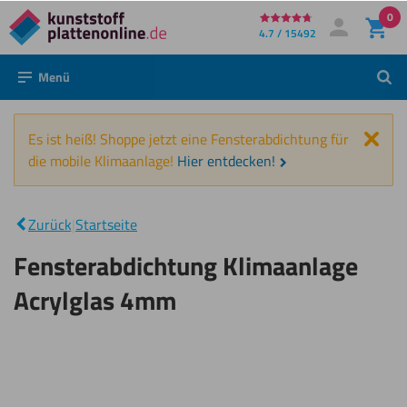
0
Direkt
4.7 / 15492
Mein Konto
Anmelden
zum
Menü
Such
Inhalt
Schl
Es ist heiß! Shoppe jetzt eine Fensterabdichtung für
die mobile Klimaanlage!
Hier entdecken!
Fensterabdichtung
|
Klimaanlage
Zurück
|
Startseite
Acrylglas 4mm
Fensterabdichtung Klimaanlage
Acrylglas 4mm