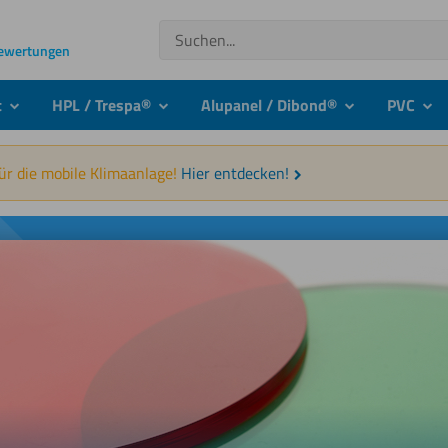
Suchen
Bewertungen
t
HPL / Trespa®
Alupanel / Dibond®
PVC
submenu
submenu
submenu
sub
für die mobile Klimaanlage!
Hier entdecken!