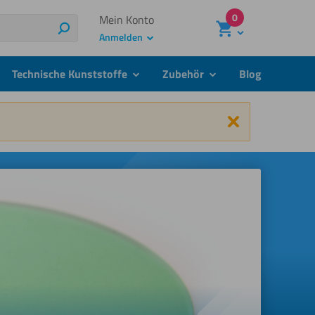
0
Mein Konto
Suchen
Anmelden
Technische Kunststoffe
Zubehör
Blog
menu
submenu
submenu
Schließen