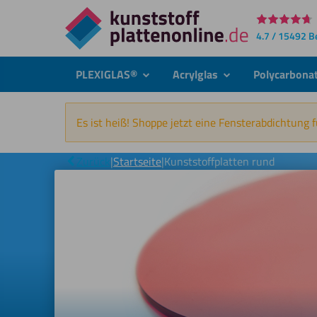
Direkt
4.7 / 15492 
zum
Inhalt
PLEXIGLAS®
Acrylglas
Polycarbona
submenu
submenu
Es ist heiß! Shoppe jetzt eine Fensterabdichtung 
Zurück
|
Startseite
|
Kunststoffplatten rund