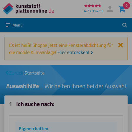
0
Direkt
4.7 / 15439
Mein Konto
Anmelden
zum
Menü
Such
Inhalt
Schl
Es ist heiß! Shoppe jetzt eine Fensterabdichtung für
die mobile Klimaanlage!
Hier entdecken!
|
Auswahlhilfe
Zurück
|
Startseite
Auswahlhilfe
Wir helfen Ihnen bei der Auswahl
1
Ich suche nach:
Eigenschaften