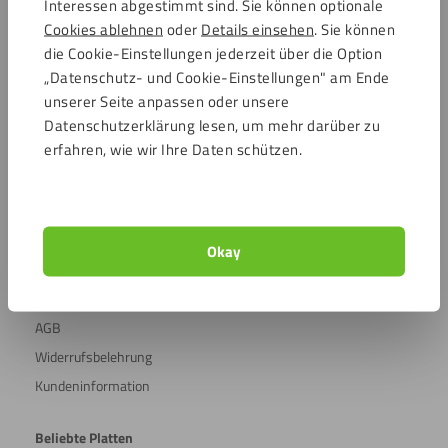
Interessen abgestimmt sind. Sie können optionale
Cookies ablehnen
oder
Details einsehen
. Sie können
4.7 / 15439 Bewertungen
Sicher einkaufen
die Cookie-Einstellungen jederzeit über die Option
„Datenschutz- und Cookie-Einstellungen" am Ende
unserer Seite anpassen oder unsere
Datenschutzerklärung lesen, um mehr darüber zu
Kundenservice
erfahren, wie wir Ihre Daten schützen.
Kundendienst
Versandkosten
Häufig gestellte Fragen
Mein Konto
Okay
Über Kunststoffplattenonline
Beratungs- & Inspirationsseite
AGB
Widerrufsbelehrung
Kundeninformation
Beliebte Platten