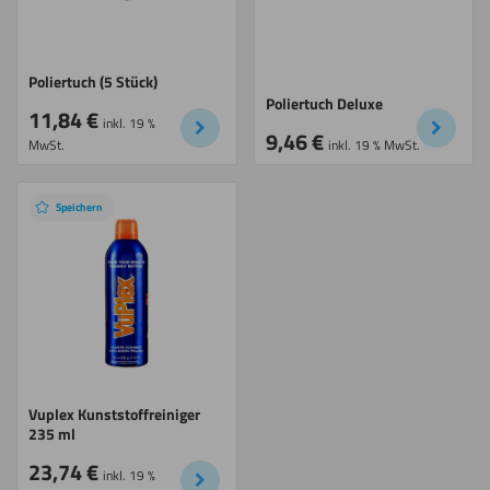
Schneiden
Poliertuch (5 Stück)
Poliertuch Deluxe
11,84
€
inkl. 19 %
9,46
€
MwSt.
inkl. 19 % MwSt.
Schweißen
Speichern
Umdrehen
Wasserstrahl
schneiden
Vuplex Kunststoffreiniger
235 ml
23,74
€
inkl. 19 %