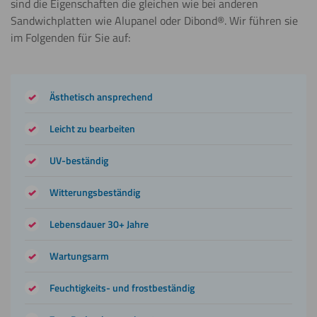
sind die Eigenschaften die gleichen wie bei anderen
Sandwichplatten wie Alupanel oder Dibond®. Wir führen sie
Kleben
im Folgenden für Sie auf:
Weitere Informationen
Ästhetisch ansprechend
Malen
Weitere Informationen
Leicht zu bearbeiten
UV-beständig
Sägen
(Kreissäge)
Witterungsbeständig
Weitere Informationen
Lebensdauer 30+ Jahre
Sägen
Wartungsarm
(Stichsäge)
Feuchtigkeits- und frostbeständig
Weitere Informationen