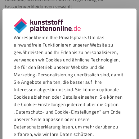
Fassadenverkleidungen gewählt.
Das Material eignet sich auch sehr gut für andere
Anwendungen im Innenbereich, wie Wandverkleidungen,
Trennwände, Decken und Möbel. ALUCOBOND® finden Sie
Wir respektieren Ihre Privatsphäre. Um das
zwar nicht in unserem Sortiment, aber unsere Alupanel- und
einwandfreie Funktionieren unserer Website zu
Dibond®-Platten eignen sich ebenfalls für all diese
gewährleisten und Ihr Erlebnis zu personalisieren,
Anwendungen.
verwenden wir Cookies und ähnliche Technologien,
die für den Betrieb unserer Website und die
Marketing-Personalisierung unerlässlich sind, damit
Verfügbare Farben und Dicken
Sie Angebote erhalten, die besser auf Ihre
Interessen abgestimmt sind. Sie können optionale
Alu-Sandwichplatten dieser Marke werden Sie in unserem
Cookies ablehnen
oder
Details einsehen
. Sie können
breiten Sortiment nicht finden. Unsere Alupanel- und
die Cookie-Einstellungen jederzeit über die Option
Dibond®-Platten in Markenqualität sind in verschiedenen
„Datenschutz- und Cookie-Einstellungen" am Ende
Farben, Ausführungen und Dicken erhältlich. Diese finden Sie
unserer Seite anpassen oder unsere
unten.
Datenschutzerklärung lesen, um mehr darüber zu
erfahren, wie wir Ihre Daten schützen.