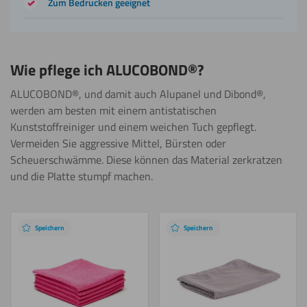
Zum Bedrucken geeignet
Biegen
(kalt)
Wie pflege ich ALUCOBOND®?
Biegen
ALUCOBOND®, und damit auch Alupanel und Dibond®,
(warm)
werden am besten mit einem antistatischen
Kunststoffreiniger und einem weichen Tuch gepflegt.
Gravieren
Vermeiden Sie aggressive Mittel, Bürsten oder
Scheuerschwämme. Diese können das Material zerkratzen
und die Platte stumpf machen.
Lasern
Empfohlene
Produkte
Speichern
Speichern
Polieren