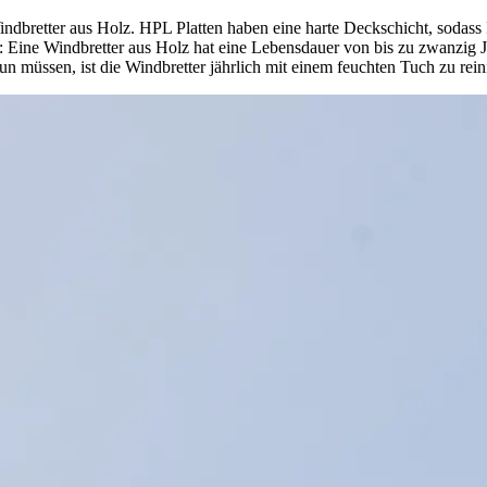
ndbretter aus Holz. HPL Platten haben eine harte Deckschicht, sodass
 Eine Windbretter aus Holz hat eine Lebensdauer von bis zu zwanzig J
tun müssen, ist die Windbretter jährlich mit einem feuchten Tuch zu rein