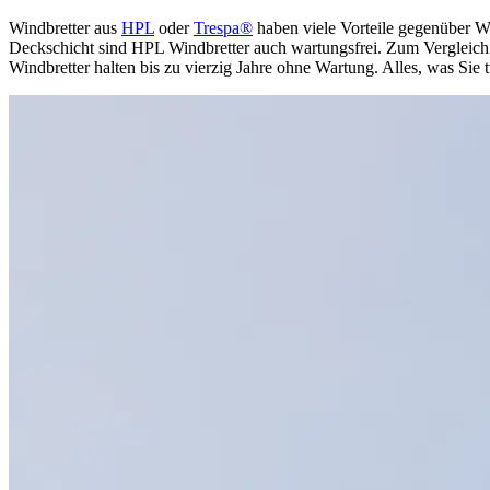
Windbretter aus
HPL
oder
Trespa®
haben viele Vorteile gegenüber Wi
Deckschicht sind HPL Windbretter auch wartungsfrei. Zum Vergleich:
Windbretter halten bis zu vierzig Jahre ohne Wartung. Alles, was Sie 