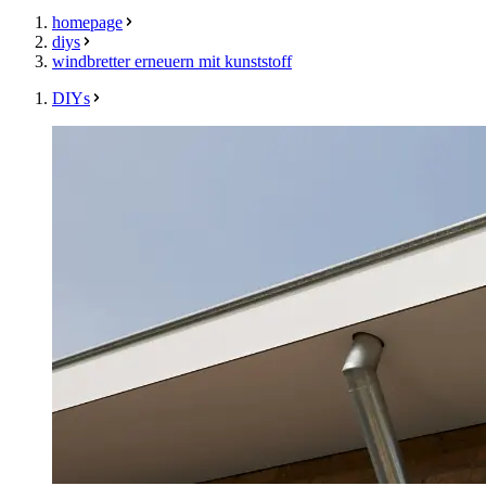
homepage
diys
windbretter erneuern mit kunststoff
DIYs