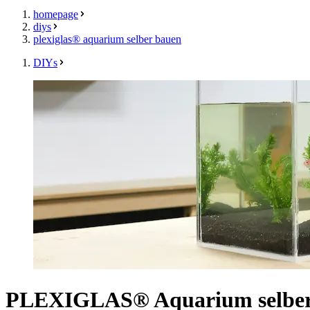
homepage
diys
plexiglas® aquarium selber bauen
DIYs
PLEXIGLAS® Aquarium selber