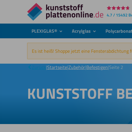
Direkt
4.7 / 15492 
zum
Inhalt
PLEXIGLAS®
Acrylglas
Polycarbona
submenu
submenu
Es ist heiß! Shoppe jetzt eine Fensterabdichtung 
Zurück
|
Startseite
|
Zubehör
|
Befestigen
|
Seite 2
KUNSTSTOFF B