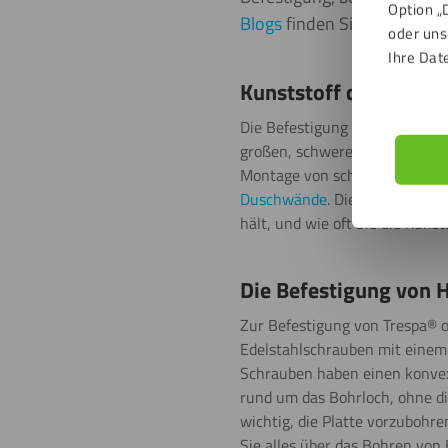
Option „
Blogs
finden Sie die besten
oder uns
Ihre Dat
Kunststoff qualitativ
Die Befestigung von Kunststof
großen, schweren Platten ist e
Montage von schweren HPL Pl
Duschwände
. Die Qualität te
hält, und wie oft Sie die Kuns
Die Befestigung von 
Zur Befestigung von Trespa® o
Edelstahlschrauben mit einem
Schrauben haben einen konvexen
rund um das Bohrloch, ohne di
wichtig, die Platte vorzubohr
Sie alles über das Bohren von 