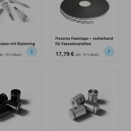
Fixxerss Foamtape – Isolierband
uben mit Nylonring
für Fassadenplatten
17,79
€
nkl. 19 % MwSt.
inkl. 19 % MwSt.