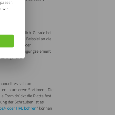
npassen
e wir
agekleber
möglich. Gerade bei
enken Sie zum Beispiel an die
enrückwände
oder
lange das Befestigungselement
ächtigt wird.
handelt es sich um
ten in unserem Sortiment. Die
e Form drückt die Platte fest
ung der Schrauben ist es
pa® oder HPL bohren
“ können