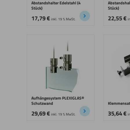
Abstandshalter Edelstahl (4
Abstandshal
Stück)
Stück)
17,79
€
22,55
€
inkl. 19 % MwSt.
i
Aufhängesystem PLEXIGLAS®
Schutzwand
Klemmensat
29,69
€
35,64
€
inkl. 19 % MwSt.
i