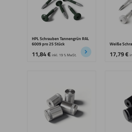
HPL Schrauben Tannengrün RAL
6009 pro 25 Stück
Weiße Schra
11,84
€
17,79
€
inkl. 19 % MwSt.
i