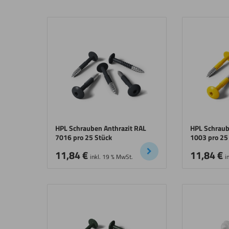
HPL Schrauben Anthrazit RAL
HPL Schraub
7016 pro 25 Stück
1003 pro 25
11,84
€
11,84
€
inkl. 19 % MwSt.
i