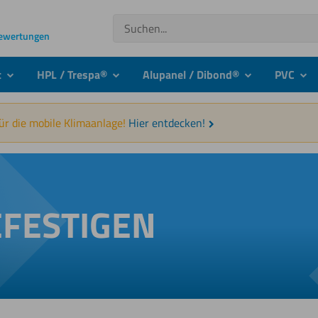
Suchen
Bewertungen
t
HPL / Trespa®
Alupanel / Dibond®
PVC
submenu
submenu
submenu
sub
für die mobile Klimaanlage!
Hier entdecken!
EFESTIGEN