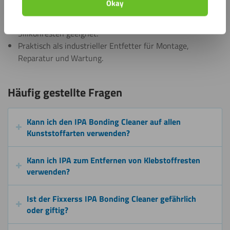
Okay
Möbelbau und Glasverarbeitung.
Auch zum Entfernen von Fingerabdrücken, Klebstoff- und
Silikonresten geeignet.
Praktisch als industrieller Entfetter für Montage,
Reparatur und Wartung.
Häufig gestellte Fragen
Kann ich den IPA Bonding Cleaner auf allen
Kunststoffarten verwenden?
Kann ich IPA zum Entfernen von Klebstoffresten
verwenden?
Ist der Fixxerss IPA Bonding Cleaner gefährlich
oder giftig?