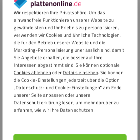
✓
Acrylat, Polycarbonat und PVC
Wir respektieren Ihre Privatsphäre. Um das
✓
Lackierte Oberflächen
einwandfreie Funktionieren unserer Website zu
✓
Keramik und Verbundwerkstoffe
gewährleisten und Ihr Erlebnis zu personalisieren,
verwenden wir Cookies und ähnliche Technologien,
Anwendungsbereiche des Fixxerss IPA
die für den Betrieb unserer Website und die
Marketing-Personalisierung unerlässlich sind, damit
Bonding Cleaner
Sie Angebote erhalten, die besser auf Ihre
Der Fixxerss IPA Bonding Cleaner wurde für Situationen
Interessen abgestimmt sind. Sie können optionale
entwickelt, in denen eine saubere und fettfreie Oberfläche
Cookies ablehnen
oder
Details einsehen
. Sie können
für eine starke Haftung erforderlich ist. Dieser
die Cookie-Einstellungen jederzeit über die Option
Kunststoffreiniger ist vielseitig in professionellen und
„Datenschutz- und Cookie-Einstellungen" am Ende
praktischen Bereichen einsetzbar.
unserer Seite anpassen oder unsere
Datenschutzerklärung lesen, um mehr darüber zu
Geeignet als Vorbehandlung für Klebstoffe, Dichtmassen,
erfahren, wie wir Ihre Daten schützen.
Primer und doppelseitiges Klebeband.
Anwendbar auf Kunststoffplatten, Metallen, Glas und
Verbundwerkstoffen.
Ideal für Werbetechnik, Bauwesen, Automobilbereich,