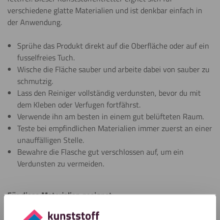
verschiedene glatte Materialien und ist denkbar einfach in
der Anwendung.
Sprühe das Produkt direkt auf die Oberfläche oder auf ein
fusselfreies Tuch.
Wische die Fläche sauber und arbeite dabei von sauber zu
schmutzig.
Lass den Reiniger vollständig verdunsten, bevor du mit
dem Kleben oder Verfugen fortfährst.
Verwende ihn am besten in einem gut belüfteten Raum.
Teste bei empfindlichen Materialien immer zuerst an einer
unauffälligen Stelle.
Bewahre die Flasche gut verschlossen auf, um ein
Verdunsten zu vermeiden.
Für diese Materialien geeignet:
✓
Aluminium, Stahl und Edelstahl
✓
Glas und Spiegel