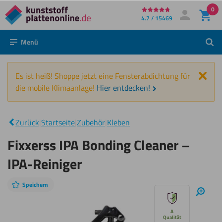
0
Direkt
4.7 / 15469
Mein Konto
Anmelden
zum
Menü
Such
Inhalt
Schl
Es ist heiß! Shoppe jetzt eine Fensterabdichtung für
die mobile Klimaanlage!
Hier entdecken!
Fixxerss
IPA
Bonding
|
Zurück
|
Startseite
|
Zubehör
|
Kleben
Cleaner
– IPA-
Fixxerss IPA Bonding Cleaner –
Reiniger
IPA-Reiniger
Speichern
Diashow
Hinei
überspringen
A
Qualität