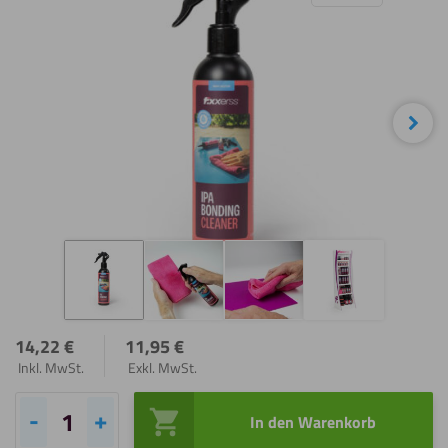
Näc
14,22
€
11,95
€
Inkl. MwSt.
Exkl. MwSt.
In den Warenkorb
Fixxerss