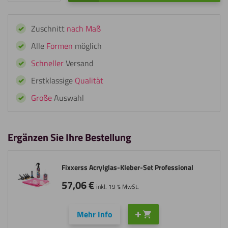
IPA
Bonding
Zuschnitt
nach Maß
Cleaner
-
Alle
Formen
möglich
IPA-
Schneller
Versand
Reiniger
Menge
Erstklassige
Qualität
Große
Auswahl
Ergänzen Sie Ihre Bestellung
Fixxerss Acrylglas-Kleber-Set Professional
57,06
€
inkl. 19 % MwSt.
Mehr Info