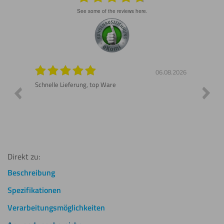
see some of the reviews here.
8.2026
06.08.2026
n gut
Schnelle Lieferung, top Ware
Gerne 
Direkt zu:
Beschreibung
Spezifikationen
Verarbeitungsmöglichkeiten