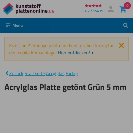
0
Direkt
4.7 / 15439
Mein Konto
Anmelden
zum
Menü
Such
Inhalt
Schl
Es ist heiß! Shoppe jetzt eine Fensterabdichtung für
die mobile Klimaanlage!
Hier entdecken!
Acrylglas
Platte
|
Zurück
|
Startseite
|
Acrylglas
|
Farbig
getönt Grün
5 mm
Acrylglas Platte getönt Grün 5 mm