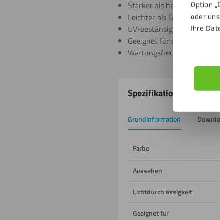
Option „
Stärker als herkömmliches 
oder uns
Leichter als Glas
Ihre Dat
UV-beständig
Geeignet für den Innen- u
Wartungsfreundlich
Produkteigenschafte
Spezifikationen
Grundinformation
Downlo
Farbe
Aussehen
Lichtdurchlässigkeit
Geeignet für