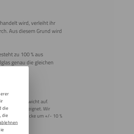
handelt wird, verleiht ihr
 durch. Aus diesem Grund wird
esteht zu 100 % aus
lglas genau die gleichen
it.
serer
ir
niedrigeres Gewicht auf.
d die
ßenbereich geeignet. Wir
 die
s die Plattendicke um +/- 10 %
ablehnen
die