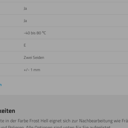
Ja
Ja
-40 bis 80 ℃
E
Zwei Seiden
+/- 1 mm
n
keiten
te in der Farbe Frost Hell eignet sich zur Nachbearbeitung wie Fr
nd Polieren. Alle Optionen sind unten für Sie aufgelistet.