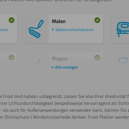
Malen
ionen
Weitere Informationen
Biegen
(warm)
Alle anzeigen
Kleben
 Frost sind nahezu unbegrenzt. Lassen Sie also Ihrer Kreativität f
ihrer Lichtundurchlässigkeit beispielsweise hervorragend als Sic
en- als auch für Außenanwendungen verwenden kann, können Sie z
der (Sichtschutz-) Windschutzscheibe denken. Frost Platten werd
Sägen