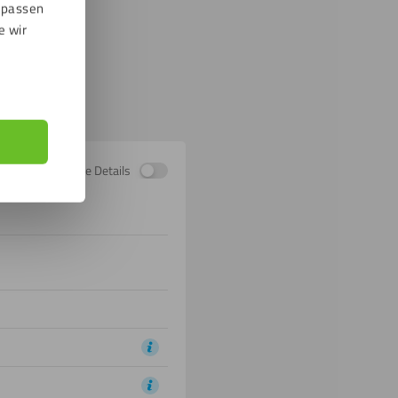
npassen
e wir
Zeige Details