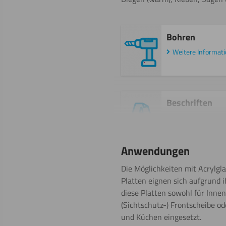
Bohren
Weitere Informat
Beschriften
Anwendungen
Gravieren
Die Möglichkeiten mit Acrylglas
Platten eignen sich aufgrund 
diese Platten sowohl für Inn
(Sichtschutz-) Frontscheibe o
Polieren
und Küchen eingesetzt.