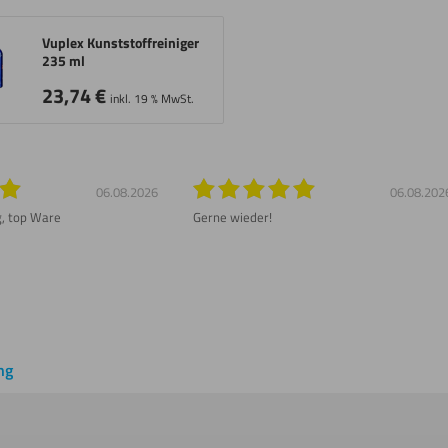
Vuplex Kunststoffreiniger
235 ml
23,74
€
inkl. 19 % MwSt.
06.08.2026
06.08.202
g, top Ware
Gerne wieder!
ng