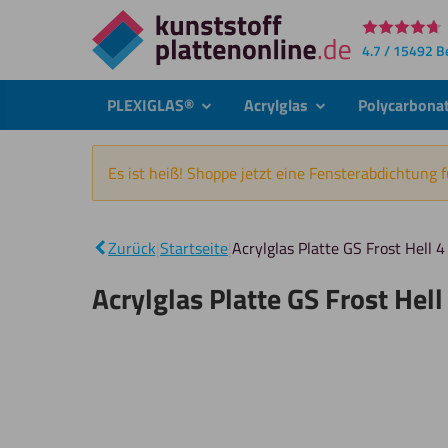
Direkt
4.7 / 15492 
zum
Inhalt
PLEXIGLAS®
Acrylglas
Polycarbona
submenu
submenu
Es ist heiß! Shoppe jetzt eine Fensterabdichtung 
Zurück
|
Startseite
|
Acrylglas Platte GS Frost Hell 
Acrylglas Platte GS Frost Hel