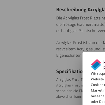
Beschreibung Acrylgla
Die Acrylglas Frost Platte ha
die frostige (satiniert matt
es häufig als Sichtschutzv
Acrylglas Frost ist von der
recyceltem Acrylglas und is
Eigenschaften wie reguläres
Spezifikationen
Wir resp
Website 
Acrylglas Frost Platten sind n
Cookies 
Acrylglas Frost ist außerdem 
Marketin
schneiden die Platten für Sie
besser a
abweichen kann. Die wichtigste
oder
Det