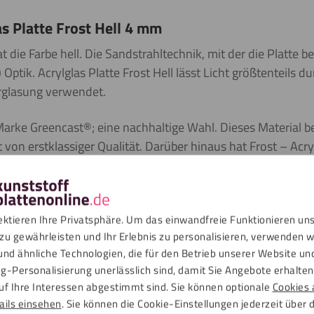
s Platte Frost Hell 4 mm
t die Farbe hell. Die Sandstrahltechnik, mit der die Platte be
e) Optik. Acrylglas Platte Frost Hell lässt Licht größtenteils
erglasung verwendet.
 Marke Greencast®; eine nachhaltige Wahl. Dieses Material b
t von erstklassiger Qualität. Darüber hinaus hat Frost – Acry
 Acrylglas, wie das geringe Gewicht und die UV-beständigke
ektieren Ihre Privatsphäre. Um das einwandfreie Funktionieren un
zu gewährleisten und Ihr Erlebnis zu personalisieren, verwenden w
icht nur stärker als herkömmliches Glas, sondern weisen auch ein 
und ähnliche Technologien, die für den Betrieb unserer Website un
UV-beständig und somit sowohl für den Innen- als auch für den Au
g-Personalisierung unerlässlich sind, damit Sie Angebote erhalten,
 nach Maß und in jede gewünschte Form zu. Bitte beachten Sie, das
uf Ihre Interessen abgestimmt sind. Sie können optionale
Cookies 
n Eigenschaften sind nachfolgend für Sie aufgelistet:
ails einsehen
. Sie können die Cookie-Einstellungen jederzeit über 