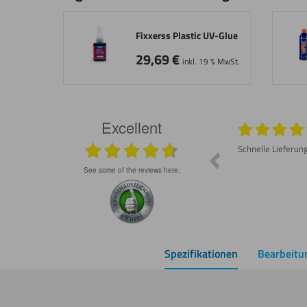
Fixxerss Plastic UV-Glue
29,69
€
inkl. 19 % MwSt.
Excellent
026
05.08.2026
Prompte Lieferung Material war wie
Schnelle Lieferun
besprochen gut Lässt sich schneiden und
schleifen
see some of the reviews here.
Spezifikationen
Bearbeitu