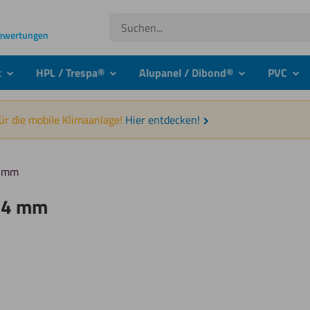
Suchen
Bewertungen
t
HPL / Trespa®
Alupanel / Dibond®
PVC
submenu
submenu
submenu
sub
für die mobile Klimaanlage!
Hier entdecken!
4 mm
l 4 mm