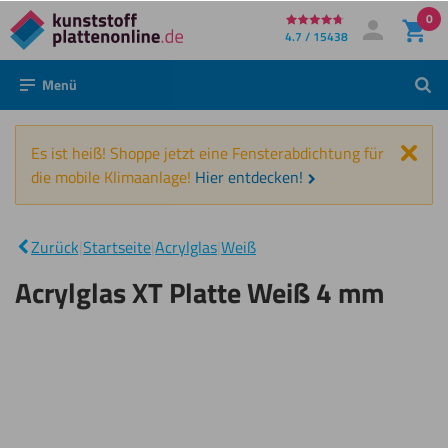
0
Direkt
4.7 / 15438
Mein Konto
Anmelden
zum
Menü
Such
Inhalt
Schl
Es ist heiß! Shoppe jetzt eine Fensterabdichtung für
die mobile Klimaanlage!
Hier entdecken!
Acrylglas
XT Platte
|
Zurück
|
Startseite
|
Acrylglas
|
Weiß
Weiß 4
mm
Acrylglas XT Platte Weiß 4 mm