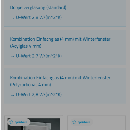
Doppelverglasung (standard)
→ U-Wert 2,8 W/(m^2*K)
Kombination Einfachglas (4 mm) mit Winterfenster
(Acylglas 4 mm)
→ U-Wert 2,7 W/(m^2*K)
Kombination Einfachglas (4 mm) mit Winterfenster
(Polycarbonat 4 mm)
→ U-Wert 2,8 W/(m^2*K)
Empfohlene
Produkte
Speichern
Speichern