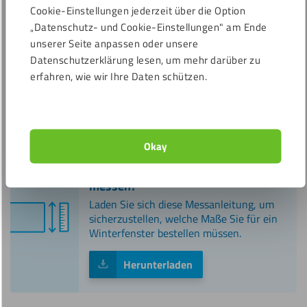
Cookie-Einstellungen jederzeit über die Option
Weiße Schrauben mit
„Datenschutz- und Cookie-Einstellungen" am Ende
Nylonring
Vorsatzfenster zur Montage
unserer Seite anpassen oder unsere
(ohne Schrauben)
17,79
€
Datenschutzerklärung lesen, um mehr darüber zu
inkl. 19 %
13,98
€
erfahren, wie wir Ihre Daten schützen.
Inkl. MwSt.
MwSt.
Messanleitung
Okay
Wie sollte ich mein Winterfenster
messen?
Laden Sie sich diese Messanleitung, um
sicherzustellen, welche Maße Sie für ein
Winterfenster bestellen müssen.
Herunterladen