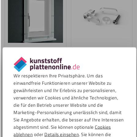
Vorsatzfenster zur Montage
(ohne
Befestigungsklammern/Klettband)
Befestigungsklammern
13,98
€
5,89
€
Inkl. MwSt.
inkl. 19 % MwSt.
Wir respektieren Ihre Privatsphäre. Um das
einwandfreie Funktionieren unserer Website zu
gewährleisten und Ihr Erlebnis zu personalisieren,
Speichern
Speichern
verwenden wir Cookies und ähnliche Technologien,
die für den Betrieb unserer Website und die
Marketing-Personalisierung unerlässlich sind, damit
Sie Angebote erhalten, die besser auf Ihre Interessen
abgestimmt sind. Sie können optionale
Cookies
ablehnen
oder
Details einsehen
. Sie können die