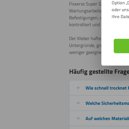
Option „
Fixxerss Super Glue kommt gut
oder uns
Wartungsarbeiten. Du verwend
Ihre Dat
Befestigungen, die fest sitzen
kontrolliert und sauber arbeit
Der Kleber haftet auf vielen g
Untergründe, große Spalte, da
weniger geeignet.
Häufig gestellte Frag
Wie schnell trocknet 
Welche Sicherheitsma
Auf welchen Material