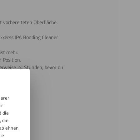
t vorbereiteten Oberfläche.
Fixxerss IPA Bonding Cleaner
ist mehr.
 Position.
lerweise 24 Stunden, bevor du
serer
eich.
ir
d die
 die
ablehnen
die