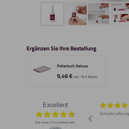
Ergänzen Sie Ihre Bestellung
Poliertuch Deluxe
9,46
€
inkl. 19 % MwSt.
Excellent
026
05.08.2026
Prompte Lieferung Material war wie
Schnelle Lieferun
besprochen gut Lässt sich schneiden und
schleifen
see some of the reviews here.