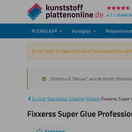
Direkt
4.7 / 15469 
zum
Inhalt
PLEXIGLAS®
Acrylglas
Polycarbona
submenu
submenu
Es ist heiß! Shoppe jetzt eine Fensterabdichtung 
„Poliertuch Deluxe“ wurde Ihrem Warenk
Zurück
|
Startseite
|
Zubehör
|
Kleben
|
Fixxerss Super
Fixxerss Super Glue Professi
Speichern