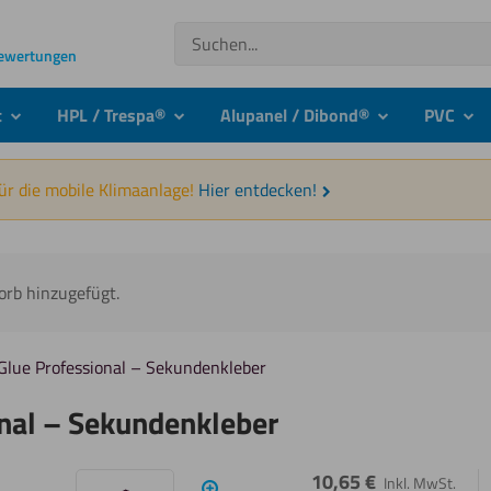
Suchen
Bewertungen
t
HPL / Trespa®
Alupanel / Dibond®
PVC
submenu
submenu
submenu
sub
für die mobile Klimaanlage!
Hier entdecken!
orb hinzugefügt.
 Glue Professional – Sekundenkleber
onal – Sekundenkleber
10,65
€
Inkl. MwSt.