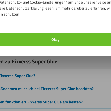
Datenschutz- und Cookie-Einstellungen" am Ende unserer Seite a
 zur Geltung bei Montagearbeiten, im Modellbau, in der Automobi
ere Datenschutzerklärung lesen, um mehr darüber zu erfahren, wi
est ihn zum Beispiel für Kunststoffteile, Metallkomponenten, G
en schützen.
 müssen. Auch bei präzisen Detailarbeiten ist Fixxerss Super Glue 
en kannst.
latten Materialien, darunter verschiedene Kunststoffe, Metalle un
uerhaft nasse Anwendungen oder Verbindungen, die sich ständig b
Okay
en zu Fixxerss Super Glue
Fixxerss Super Glue?
ßnahmen muss ich bei Fixxerss Super Glue beachten?
ien funktioniert Fixxerss Super Glue am besten?