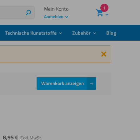
1
Mein Konto
Suchen
Anmelden
Technische Kunststoffe
Zubehör
Blog
menu
submenu
submenu
Schließen
Warenkorb anzeigen
8,95
€
Exkl. MwSt.