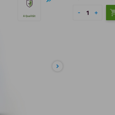
Hineinzoomen
Fixxerss
A Qualität
Super
Glue
Professional
-
Sekundenklebe
Menge
Nächste