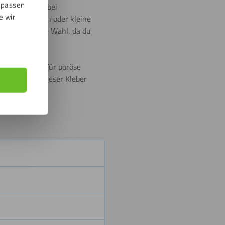
npassen
lbranche und bei
e wir
ummidichtungen oder kleine
eine praktische Wahl, da du
d Elastomere. Für poröse
ewegen, ist dieser Kleber