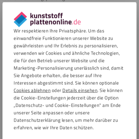
Anwendungen, bei denen Sicherheit,
Feuchtigkeitsbeständigkeit und der Schutz der
Spiegelbeschichtung wichtig sind.
Wir respektieren Ihre Privatsphäre. Um das
Geeignet für Badezimmerspiegel, Garderobenspiegel,
einwandfreie Funktionieren unserer Website zu
Dekorationsspiegel sowie Spiegel aus
Plexiglas
.
gewährleisten und Ihr Erlebnis zu personalisieren,
Anwendbar für Spiegelwände, Spiegelschrankfronten und
verwenden wir Cookies und ähnliche Technologien,
Arbeitsspiegel in Salons oder Geschäften.
die für den Betrieb unserer Website und die
Auch geeignet für Gastronomie, Einzelhandel, Büros und
Marketing-Personalisierung unerlässlich sind, damit
Wellnessbereiche.
Sie Angebote erhalten, die besser auf Ihre
Zu verwenden auf Untergründen wie Beton, Gipskarton,
Interessen abgestimmt sind. Sie können optionale
Holz, Fliesen, Putz, Sperrholz, MDF und jeder stabilen
Cookies ablehnen
oder
Details einsehen
. Sie können
Kunststoffplatte
.
die Cookie-Einstellungen jederzeit über die Option
Ideal, wenn du eine MS-Polymer-Masse für eine starke
„Datenschutz- und Cookie-Einstellungen" am Ende
und sichere Spiegelmontage suchst.
unserer Seite anpassen oder unsere
Datenschutzerklärung lesen, um mehr darüber zu
erfahren, wie wir Ihre Daten schützen.
Du bist dir noch unsicher bei der Wahl des richtigen
Klebstoffes? Treffe mit dem
Klebstoff-Finder
von