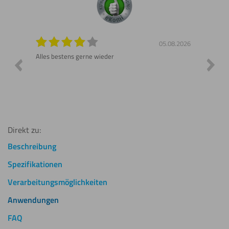
7.2026
05.08.2026
ferung.
Alles bestens gerne wieder
Sehr sc
Direkt zu:
Beschreibung
Spezifikationen
Verarbeitungsmöglichkeiten
Anwendungen
FAQ