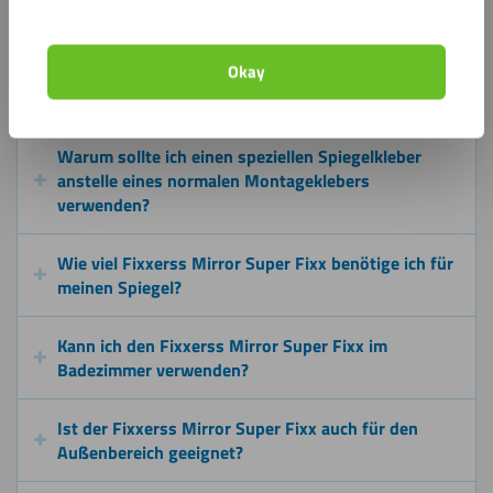
Kunststoffplattenonline.de die richtige Wahl!
Okay
Häufig gestellte Fragen
Warum sollte ich einen speziellen Spiegelkleber
anstelle eines normalen Montageklebers
verwenden?
Wie viel Fixxerss Mirror Super Fixx benötige ich für
meinen Spiegel?
Kann ich den Fixxerss Mirror Super Fixx im
Badezimmer verwenden?
Ist der Fixxerss Mirror Super Fixx auch für den
Außenbereich geeignet?