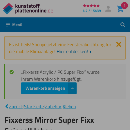
1
Direkt
4.7 / 15439
Mein Konto
Anmelden
zum
Menü
Such
Inhalt
Schl
Es ist heiß! Shoppe jetzt eine Fensterabdichtung für
die mobile Klimaanlage!
Hier entdecken!
„Fixxerss Acrylic / PC Super Fixx“ wurde
Ihrem Warenkorb hinzugefügt.
Warenkorb anzeigen
Fixxerss
Mirror Super
|
Zurück
|
Startseite
|
Zubehör
|
Kleben
Fixx
Spiegelkleber
Fixxerss Mirror Super Fixx