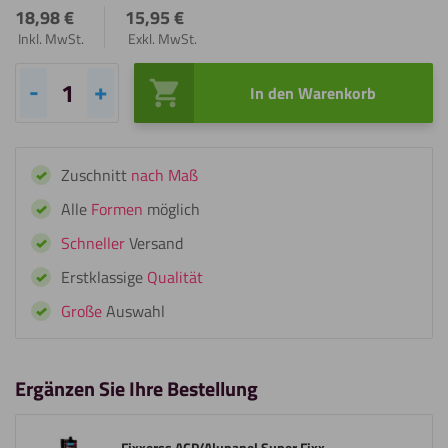
18,98
€
15,95
€
Inkl. MwSt.
Exkl. MwSt.
In den Warenkorb
Fixxerss
Mirror
Super
Zuschnitt
nach Maß
Fixx
Spiegelkleber
Alle
Formen
möglich
Menge
Schneller
Versand
Erstklassige
Qualität
Große
Auswahl
Ergänzen Sie Ihre Bestellung
Fixxerss ACP/Alupanel Super Fixx