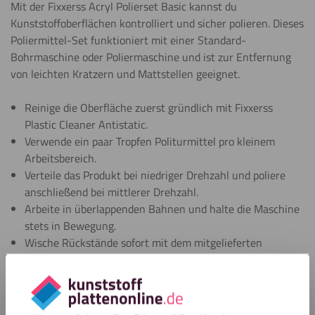
Mit der Fixxerss Acryl Polierset Basic kannst du
Kunststoffoberflächen kontrolliert und sicher polieren. Dieses
Poliermittel-Set funktioniert mit einer Standard-
Bohrmaschine oder Poliermaschine und ist zur Entfernung
von leichten Kratzern und Mattstellen geeignet.
Reinige die Oberfläche zuerst gründlich mit Fixxerss
Plastic Cleaner Antistatic.
Verwende ein paar Tropfen Politurmittel pro kleinem
Arbeitsbereich.
Verteile das Produkt bei niedriger Drehzahl und poliere
anschließend bei mittlerer Drehzahl.
Arbeite in überlappenden Bahnen und halte die Maschine
stets in Bewegung.
Wische Rückstände sofort mit dem mitgelieferten
Mikrofasertuch ab.
Prüfe zwischendurch, ob die Oberfläche nicht zu warm
wird.
Arbeite bei größeren Flächen in kleineren Abschnitten für