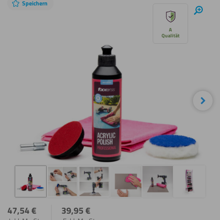
Speichern
Diashow
Hinei
überspringen
A
Qualität
Näc
47,54
€
39,95
€