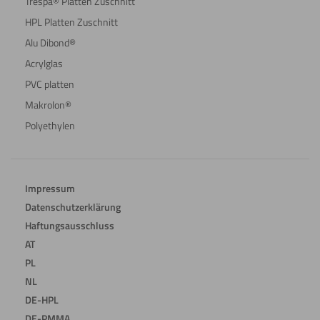
Trespa® Platten Zuschnitt
HPL Platten Zuschnitt
Alu Dibond®
Acrylglas
PVC platten
Makrolon®
Polyethylen
Impressum
Datenschutzerklärung
Haftungsausschluss
AT
PL
NL
DE-HPL
DE-PMMA