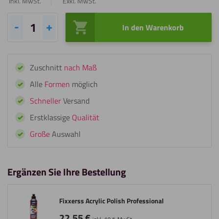
Inkl. MwSt.
Exkl. MwSt.
In den Warenkorb
Fixxerss
Acryl
Polierset
Zuschnitt
nach Maß
Basic
Menge
Alle
Formen
möglich
Schneller
Versand
Erstklassige
Qualität
Große
Auswahl
Ergänzen Sie Ihre Bestellung
Fixxerss Acrylic Polish Professional
22,55
€