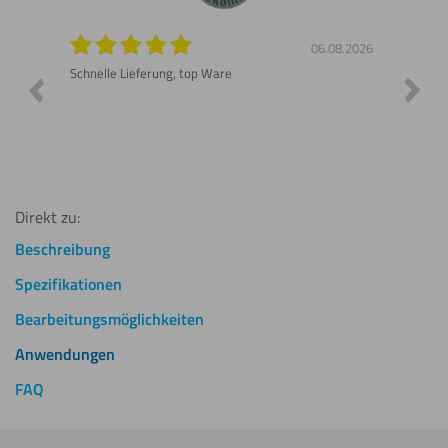
8.2026
06.08.2026
n gut
Schnelle Lieferung, top Ware
Gerne 
Direkt zu:
Beschreibung
Spezifikationen
Bearbeitungsmöglichkeiten
Anwendungen
FAQ