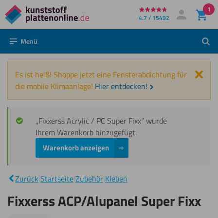
1
Direkt
4.7 / 15492
Mein Konto
Anmelden
zum
Menü
Such
Inhalt
Schl
Es ist heiß! Shoppe jetzt eine Fensterabdichtung für
die mobile Klimaanlage!
Hier entdecken!
„Fixxerss Acrylic / PC Super Fixx“ wurde
Ihrem Warenkorb hinzugefügt.
Warenkorb anzeigen
Fixxerss
|
ACP/Alupanel
Zurück
|
Startseite
|
Zubehör
|
Kleben
Super Fixx
Fixxerss ACP/Alupanel Super Fixx