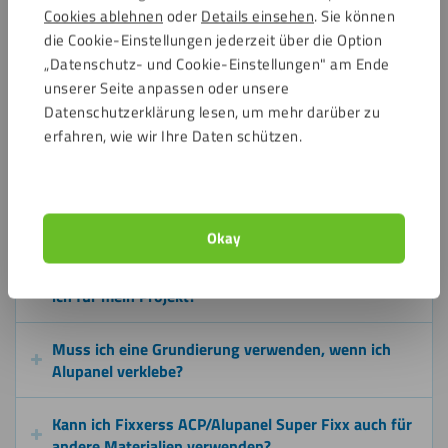
Deckenpaneelen und dekorativen Innenpaneelen.
Cookies ablehnen
oder
Details einsehen
. Sie können
Auch geeignet für Beschilderung, Beschriftungen,
die Cookie-Einstellungen jederzeit über die Option
Werbetafeln, Displays und temporäre Konstruktionen.
„Datenschutz- und Cookie-Einstellungen" am Ende
Einsetzbar in Neubau, Renovierung, Modulbau und
unserer Seite anpassen oder unsere
Gewerbeprojekten.
Datenschutzerklärung lesen, um mehr darüber zu
Ideal für Anwendungen, bei denen eine starke High-Tack-
erfahren, wie wir Ihre Daten schützen.
Verklebung ohne sichtbare Befestigung gewünscht ist.
Häufig gestellte Fragen
Okay
Wie viel Fixxerss ACP/Alupanel Super Fixx benötige
ich für mein Projekt?
Muss ich eine Grundierung verwenden, wenn ich
Alupanel verklebe?
Kann ich Fixxerss ACP/Alupanel Super Fixx auch für
andere Materialien verwenden?