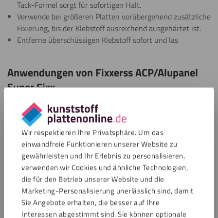
Tack-Formel sorgt für sofortigen Halt.
Verwende bei größeren Platten vorübergehend zusätzliche
Fixierung, bis der Klebstoff ausreichend ausgehärtet ist.
Entferne überschüssigen Klebstoff sofort und las
Anwendungen von Fixxerss ACP/Alupanel
Super Fixx
Fixxerss ACP/Alupanel Super Fixx wurde für Verklebungen
mit Alupanel entwickelt, bei denen ein starkes, elastisches
und sauberes Finish erforderlich ist. Dieser Fassadenplatten-
Wir respektieren Ihre Privatsphäre. Um das
Klebstoff eignet sich sowohl für Außenfassaden als auch für
einwandfreie Funktionieren unserer Website zu
Innenanwendungen.
gewährleisten und Ihr Erlebnis zu personalisieren,
verwenden wir Cookies und ähnliche Technologien,
Geeignet für Alupanel-Fassadenpaneele,
die für den Betrieb unserer Website und die
Fassadenkassetten, Ladenfronten und Showroom-
Marketing-Personalisierung unerlässlich sind, damit
Fassaden.
Sie Angebote erhalten, die besser auf Ihre
Anwendbar bei Wandverkleidungen, Trennwänden,
Interessen abgestimmt sind. Sie können optionale