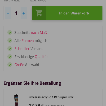
Inkl. MwSt.
Exkl. MwSt.
In den Warenkorb
Fixxerss
ACP/Alupanel
Super
Zuschnitt
nach Maß
Fixx
Menge
Alle
Formen
möglich
Schneller
Versand
Erstklassige
Qualität
Große
Auswahl
Ergänzen Sie Ihre Bestellung
Fixxerss Acrylic / PC Super Fixx
17,79
€
inkl. 19 % MwSt.