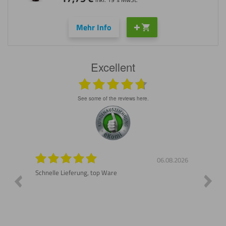
Mehr Info
Excellent
see some of the reviews here.
8.2026
06.08.2026
n gut
Schnelle Lieferung, top Ware
Gerne 