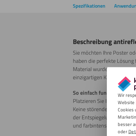
Spezifikationen
Anwendu
Beschreibung antiref
Sie möchten Ihre Poster ode
haben die perfekte Lösung f
Material wurde speziell ent
einzigartigen Kombination 
So einfach funktioniert’s:
Wir resp
Platzieren Sie Ihr Bild dire
Website 
Keine störenden Spiegelungen
Cookies 
der Entspiegelung bleibt die
Marketin
besser a
und farbintensiv wie nie zu
oder
Det