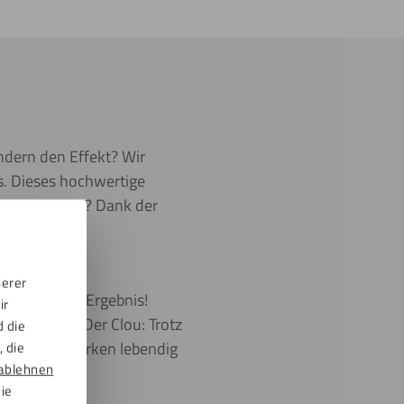
indern den Effekt? Wir
as. Dieses hochwertige
nktioniert das? Dank der
serer
lexionsfreies Ergebnis!
ir
zene setzen. Der Clou: Trotz
d die
Ihre Bilder wirken lebendig
 die
ablehnen
die