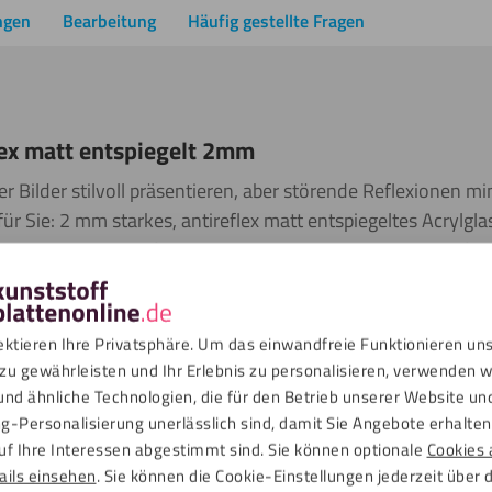
ngen
Bearbeitung
Häufig gestellte Fragen
lex matt entspiegelt 2mm
r Bilder stilvoll präsentieren, aber störende Reflexionen m
ür Sie: 2 mm starkes, antireflex matt entspiegeltes Acrylgl
wickelt, um Lichtreflexionen deutlich zu reduzieren. Wie fu
aus einer matten und einer glänzenden Seite.
ektieren Ihre Privatsphäre. Um das einwandfreie Funktionieren un
kt auf der glänzenden Seite – und schon genießen Sie ein ref
zu gewährleisten und Ihr Erlebnis zu personalisieren, verwenden w
, sondern kristallklare Bilder, die Ihre Motive perfekt in S
und ähnliche Technologien, die für den Betrieb unserer Website un
 Lichtdurchlässigkeit mit 92 % nahezu vollständig erhalten. 
g-Personalisierung unerlässlich sind, damit Sie Angebote erhalten,
uf Ihre Interessen abgestimmt sind. Sie können optionale
Cookies 
vor.
ails einsehen
. Sie können die Cookie-Einstellungen jederzeit über 