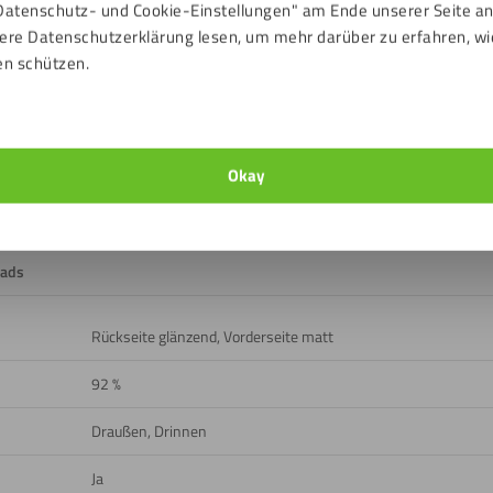
Datenschutz- und Cookie-Einstellungen" am Ende unserer Seite a
ere Datenschutzerklärung lesen, um mehr darüber zu erfahren, wi
Leicht und robust
Vielseitig einsetzbar
Premium-Qua
en schützen.
Okay
ads
Rückseite glänzend, Vorderseite matt
92 %
Draußen, Drinnen
Ja