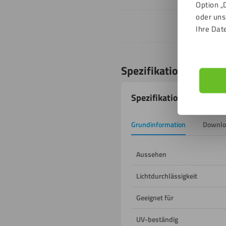
Option „
oder uns
Ihre Dat
Spezifikationen
Spezifikationen
Grundinformation
Downlo
Aussehen
Lichtdurchlässigkeit
Geeignet für
UV-beständig