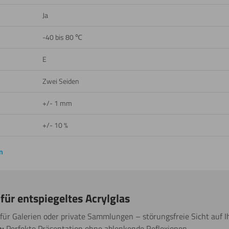
Ja
-40 bis 80 ℃
E
Zwei Seiden
+/- 1 mm
+/- 10 %
n
ür entspiegeltes Acrylglas
für Galerien oder private Sammlungen – störungsfreie Sicht auf I
:
Perfekte Präsentation ohne ablenkende Reflexionen.