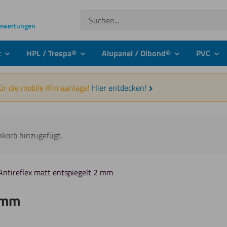
Suchen
Bewertungen
t
HPL / Trespa®
Alupanel / Dibond®
PVC
submenu
submenu
submenu
sub
für die mobile Klimaanlage!
Hier entdecken!
nkorb hinzugefügt.
Antireflex matt entspiegelt 2 mm
2 mm