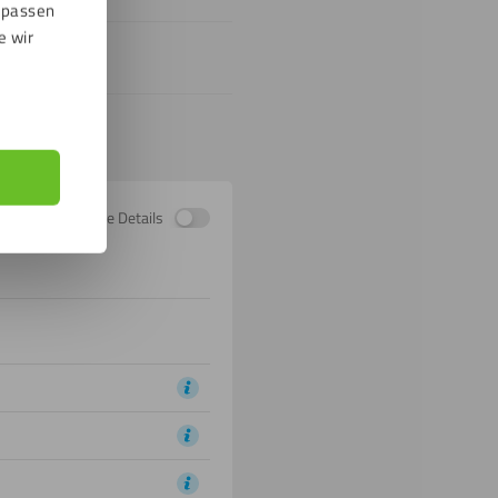
npassen
e wir
lität
Zeige Details