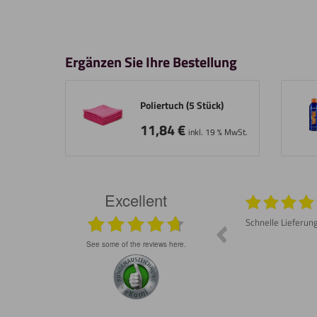
Ergänzen Sie Ihre Bestellung
Poliertuch (5 Stück)
11,84
€
inkl. 19 % MwSt.
Excellent
026
05.08.2026
Prompte Lieferung Material war wie
Schnelle Lieferun
besprochen gut Lässt sich schneiden und
schleifen
see some of the reviews here.