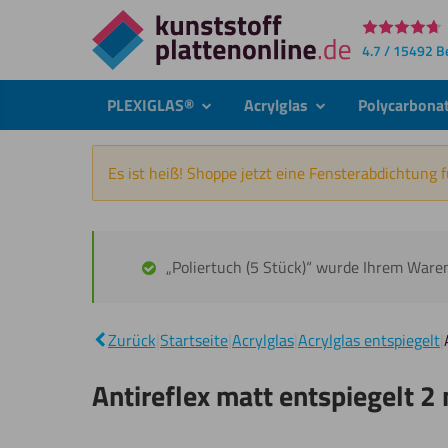
Direkt
4.7 / 15492 
zum
Inhalt
PLEXIGLAS®
Acrylglas
Polycarbona
submenu
submenu
Es ist heiß! Shoppe jetzt eine Fensterabdichtung 
„Poliertuch (5 Stück)“ wurde Ihrem Ware
Zurück
|
Startseite
|
Acrylglas
|
Acrylglas entspiegelt
|
Antireflex matt entspiegelt 