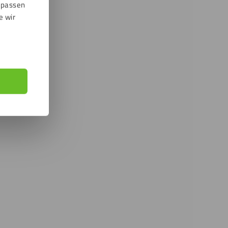
npassen
e wir