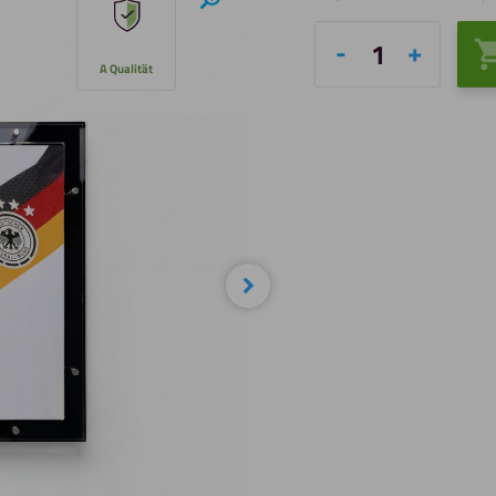
Hineinzoomen
Acrylglas
A Qualität
Trikotrahmen
Schwarz
Menge
Nächste