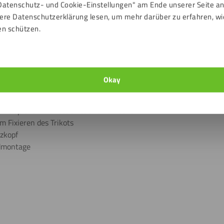
Datenschutz- und Cookie-Einstellungen" am Ende unserer Seite a
ere Datenschutzerklärung lesen, um mehr darüber zu erfahren, wi
ittelplatte und Frontplatte aus Plexiglas
en schützen.
chschrauben mit Muttern
ie Wandmontage
Okay
 Beispiel ein Handtuch oder eine Decke
 Fixieren des Trikots
zkopf
dmontage