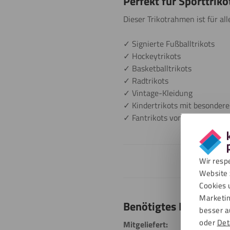
Perfekt für Sporttrik
Dieser Trikotrahmen ist für all
✓ Signierte Fußballtrikots
✓ Hockeytrikots
✓ Basketballtrikots
✓ Radtrikots
✓ Vintage-Kleidung
✓ Kindertrikots mit besonder
✓ Fantrikots von Künstlern u
Wir resp
Ho
Website 
Cookies 
Marketin
Benötigtes Material f
besser a
oder
Det
Mitgeliefert: