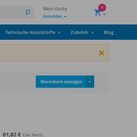
1
Mein Konto
Suchen
Anmelden
Technische Kunststoffe
Zubehör
Blog
menu
submenu
submenu
Schließen
Warenkorb anzeigen
81,82
€
Exkl. MwSt.