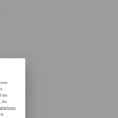
:
serer
tändig
ir
d die
 die
ablehnen
die