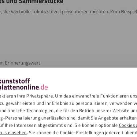
ots und Sammlerstücke
e, die wertvolle Trikots stilvoll präsentieren möchten. Zum Beispiel
em Erinnerungswert
nd Veranstaltungen
ektieren Ihre Privatsphäre. Um das einwandfreie Funktionieren un
chwertige Optik
Einfach selbst zu montieren
UV-bes
zu gewährleisten und Ihr Erlebnis zu personalisieren, verwenden w
und ähnliche Technologien, die für den Betrieb unserer Website un
g-Personalisierung unerlässlich sind, damit Sie Angebote erhalten,
ür die Montage
uf Ihre Interessen abgestimmt sind. Sie können optionale
Cookies 
ails einsehen
. Sie können die Cookie-Einstellungen jederzeit über 