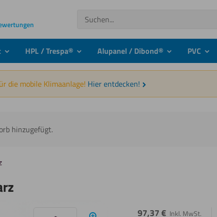
Suchen
Bewertungen
t
HPL / Trespa®
Alupanel / Dibond®
PVC
submenu
submenu
submenu
sub
für die mobile Klimaanlage!
Hier entdecken!
orb hinzugefügt.
z
arz
97,37
€
Inkl. MwSt.