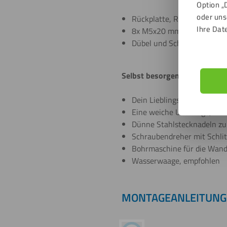
Option „
oder uns
Rückplatte, Rahmenplatte, M
Ihre Dat
8x M5x20 mm Edelstahl-Bu
Dübel und Schraube für d
Selbst besorgen:
Dein Lieblings-Trikot
Eine weiche Unterlage, zum
Dünne Stahlstecknadeln zum
Schraubendreher mit Schlit
Bohrmaschine für die Wan
Wasserwaage, empfohlen
MONTAGEANLEITUNG