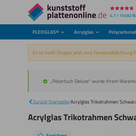
Direkt
4.7 / 15492 
zum
Inhalt
PLEXIGLAS®
Acrylglas
Polycarbona
submenu
submenu
Es ist heiß! Shoppe jetzt eine Fensterabdichtung 
„Poliertuch Deluxe“ wurde Ihrem Warenk
Zurück
|
Startseite
|
Acrylglas Trikotrahmen Schwar
Acrylglas Trikotrahmen Schw
Speichern