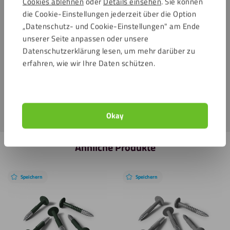
Cookies ablehnen
oder
Details einsehen
. Sie können
andere
Formen
anbringen. Abstandshalter bieten auch die
die Cookie-Einstellungen jederzeit über die Option
Möglichkeit, eine Lichtquelle hinter der Kunststoffplatte zu
„Datenschutz- und Cookie-Einstellungen" am Ende
integrieren.
unserer Seite anpassen oder unsere
Datenschutzerklärung lesen, um mehr darüber zu
Möchten Sie weitere praktische Optionen für die
erfahren, wie wir Ihre Daten schützen.
Wandmontage Ihres Kunststoff – Plattenmaterials
entdecken? Dann sehen Sie sich auch unser
Abstandshalter
Edelstahl
– Set und das
Klemmhalter Edelstahl
– Set an.
Okay
Ähnliche Produkte
Speichern
Speichern