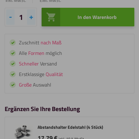
Inkl. MwSt.
Exkl. MwSt.
In den Warenkorb
Abstandshalter
Schwarz
(4
Zuschnitt
nach Maß
Stück)
Menge
Alle
Formen
möglich
Schneller
Versand
Erstklassige
Qualität
Große
Auswahl
Ergänzen Sie Ihre Bestellung
Abstandshalter Edelstahl (4 Stück)
17,79
€
inkl. 19 % MwSt.