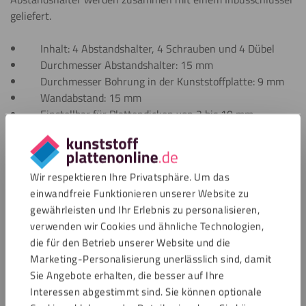
geliefert.
Inhalt: 4 Abstandshalter, 4 Schrauben und 4 Dübel
Durchmesser Abstandshalter: 15 mm
Durchmesser Bohrung in der Kunststoffplatte: 9 mm
Wandabstand: 15 mm
Einstellbar für Plattendicken von 2 bis 10 mm
Geeignet für eine Belastung von bis zu 10 kg pro
Halter, vorausgesetzt die Montage wird korrekt
ausgeführt. Ein 4er-Set kann daher maximal 40 kg Last
Wir respektieren Ihre Privatsphäre. Um das
tragen.
einwandfreie Funktionieren unserer Website zu
gewährleisten und Ihr Erlebnis zu personalisieren,
Anwendungen
verwenden wir Cookies und ähnliche Technologien,
die für den Betrieb unserer Website und die
Abstandshalter werden verwendet, um Kunststoffplatten mit
Marketing-Personalisierung unerlässlich sind, damit
etwas Abstand zur Wand aufzuhängen. Auf diese Weise
Sie Angebote erhalten, die besser auf Ihre
montieren Sie Ihre Namensschilder oder Beschilderungen auf
Interessen abgestimmt sind. Sie können optionale
eine elegante Art. Sie können aber auch
Buchstaben
oder