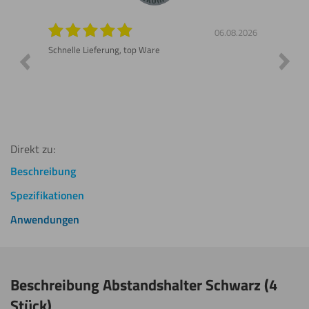
8.2026
06.08.2026
n gut
Schnelle Lieferung, top Ware
Gerne 
Direkt zu:
Beschreibung
Spezifikationen
Anwendungen
Beschreibung Abstandshalter Schwarz (4
Stück)