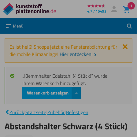
1
Direkt
4.7 / 15492
Mein Konto
Anmelden
zum
Menü
Such
Inhalt
Schl
Es ist heiß! Shoppe jetzt eine Fensterabdichtung für
die mobile Klimaanlage!
Hier entdecken!
„Klemmhalter Edelstahl (4 Stück)“ wurde
Ihrem Warenkorb hinzugefügt.
Warenkorb anzeigen
Abstandshalter
|
Schwarz (4
Zurück
|
Startseite
|
Zubehör
|
Befestigen
Stück)
Abstandshalter Schwarz (4 Stück)