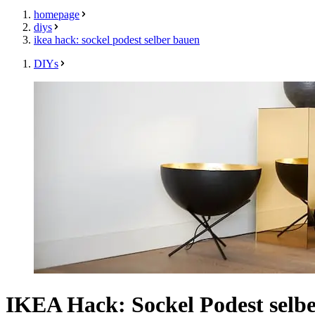
homepage
diys
ikea hack: sockel podest selber bauen
DIYs
IKEA Hack: Sockel Podest selb