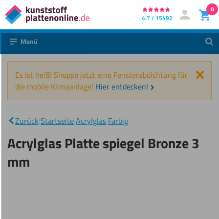
0
Direkt
4.7 / 15492
Mein Konto
Anmelden
zum
Menü
Suc
Inhalt
Schl
Es ist heiß! Shoppe jetzt eine Fensterabdichtung für
die mobile Klimaanlage!
Hier entdecken!
Acrylglas
Platte
|
spiegel
Zurück
|
Startseite
|
Acrylglas
|
Farbig
Bronze 3
mm
Acrylglas Platte spiegel Bronze 3
mm