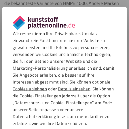
die bekannteste Variante von HMPE 1000. Andere Marken
werden oft mit diesem Gattungsnamen bezeichnet.
Eigenschaften von Werkstoff „S“
Wir respektieren Ihre Privatsphäre. Um das
Dank der hochmolekularen Polyethylen – Zusammensetzung
einwandfreie Funktionieren unserer Website zu
ist die Oberfläche von Werkstoffs „S“ extrem verschleiß- und
gewährleisten und Ihr Erlebnis zu personalisieren,
schlagfest. Die Kombination mit der sehr guten
verwenden wir Cookies und ähnliche Technologien,
Chemikalienbeständigkeit ergibt das ideale Material für viele
die für den Betrieb unserer Website und die
industrielle Anwendungen. Das Material ist auf dem
Marketing-Personalisierung unerlässlich sind, damit
europäischen und amerikanischen Markt in der
Sie Angebote erhalten, die besser auf Ihre
Lebensmittelindustrie zugelassen.
Interessen abgestimmt sind. Sie können optionale
Cookies ablehnen
oder
Details einsehen
. Sie können
die Cookie-Einstellungen jederzeit über die Option
Fragen?
„Datenschutz- und Cookie-Einstellungen" am Ende
Haben Sie Fragen zu unseren Produkten oder zum
unserer Seite anpassen oder unsere
Bestellvorgang?
Datenschutzerklärung lesen, um mehr darüber zu
Wir helfen Ihnen gerne weiter. Bitte wenden Sie sich an
erfahren, wie wir Ihre Daten schützen.