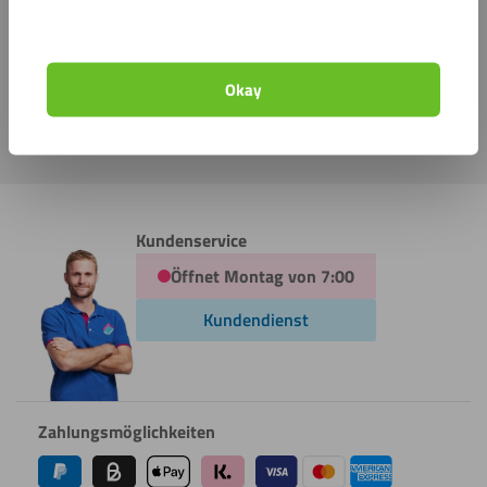
unseren Kundenservice:
Telefon
+4920657083330
Okay
E-Mail
info@kunststoffplattenonline.de
Kundenservice
Öffnet Montag von 7:00
Kundendienst
Zahlungsmöglichkeiten