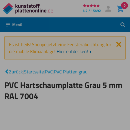
0
Direkt
4.7 / 15492
Mein Konto
Anmelden
zum
Menü
Such
Inhalt
Schl
Es ist heiß! Shoppe jetzt eine Fensterabdichtung für
die mobile Klimaanlage!
Hier entdecken!
PVC
Hartschaumplatte
|
Zurück
|
Startseite
|
PVC
|
PVC Platten grau
Grau 5 mm RAL
7004
PVC Hartschaumplatte Grau 5 mm
RAL 7004