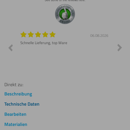
see some of the reviews here.
8.2026
06.08.2026
n gut
Schnelle Lieferung, top Ware
Gerne 
Direkt zu:
Beschreibung
Technische Daten
Bearbeiten
Materialien