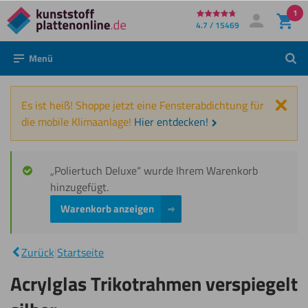
1
Direkt
4.7 / 15469
Mein Konto
Anmelden
zum
Menü
Such
Inhalt
Schl
Es ist heiß! Shoppe jetzt eine Fensterabdichtung für
die mobile Klimaanlage!
Hier entdecken!
„Poliertuch Deluxe“ wurde Ihrem Warenkorb
hinzugefügt.
Warenkorb anzeigen
Acrylglas
Trikotrahmen
|
Zurück
|
Startseite
verspiegelt
silber
Acrylglas Trikotrahmen verspiegelt