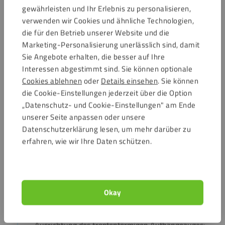
gewährleisten und Ihr Erlebnis zu personalisieren,
Zwischenplatte mit der Sichtseite nach unten in die
verwenden wir Cookies und ähnliche Technologien,
Rahmenplatte.
die für den Betrieb unserer Website und die
Marketing-Personalisierung unerlässlich sind, damit
Sie Angebote erhalten, die besser auf Ihre
Interessen abgestimmt sind. Sie können optionale
Cookies ablehnen
oder
Details einsehen
. Sie können
die Cookie-Einstellungen jederzeit über die Option
„Datenschutz- und Cookie-Einstellungen" am Ende
unserer Seite anpassen oder unsere
Datenschutzerklärung lesen, um mehr darüber zu
erfahren, wie wir Ihre Daten schützen.
Schritt 4
Entferne die Schutzfolie auf beiden Seiten der
Okay
Rückplatte und lege sie über die 8 Schraubhülsen der
Buchschrauben auf der Rahmenplatte. Achte auf die