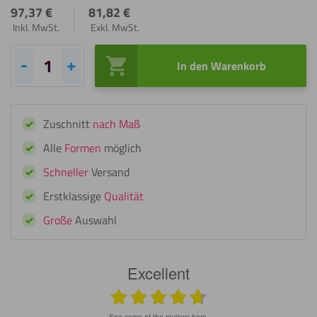
97,37
€
81,82
€
Inkl. MwSt.
Exkl. MwSt.
In den Warenkorb
Acrylglas
Trikotrahmen
verspiegelt
Zuschnitt
nach Maß
silber
Menge
Alle
Formen
möglich
Schneller
Versand
Erstklassige
Qualität
Große
Auswahl
Excellent