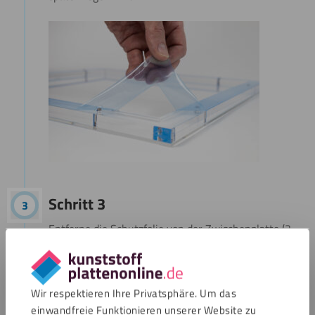
Schritt 3
Entferne die Schutzfolie von der Zwischenplatte (2
mm). Positioniere dein Trikot straff um die
Zwischenplatte und fixiere es mit dünnen Stiften.
Wähle Stifte, die Halt bieten, ohne den Stoff zu
Wir respektieren Ihre Privatsphäre. Um das
beschädigen. Überprüfe, ob das Trikot genau so sitzt,
einwandfreie Funktionieren unserer Website zu
wie du es möchtest. Zufrieden? Lege die