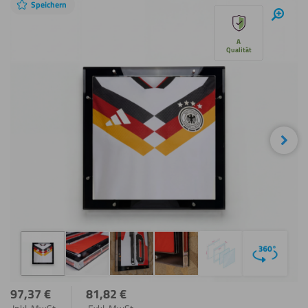
Speichern
Diashow
Hinei
überspringen
A
Qualität
Näc
97,37
€
81,82
€