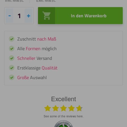
Inkl. MwSt.
Exkl. MwSt.
In den Warenkorb
Acrylglas
Trikotrahmen
Schwarz
Zuschnitt
nach Maß
Menge
Alle
Formen
möglich
Schneller
Versand
Erstklassige
Qualität
Große
Auswahl
Excellent
see some of the reviews here.