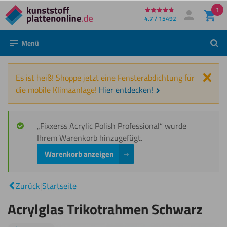
1
Direkt
4.7 / 15492
Mein Konto
Anmelden
zum
Menü
Such
Inhalt
Schl
Es ist heiß! Shoppe jetzt eine Fensterabdichtung für
die mobile Klimaanlage!
Hier entdecken!
„Fixxerss Acrylic Polish Professional“ wurde
Ihrem Warenkorb hinzugefügt.
Warenkorb anzeigen
Acrylglas
|
Trikotrahmen
Zurück
|
Startseite
Schwarz
Acrylglas Trikotrahmen Schwarz