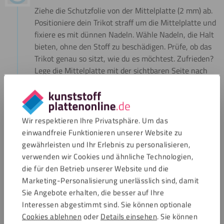
Ziehe die Schutzfolie von der Mittelplatte (2 mm) ab.
Positioniere dein Trikot straff um die Mittelplatte und
fixiere es mit dünnen Nadeln. Wähle Nadeln, die Halt
bieten, ohne den Stoff zu beschädigen. Prüfe, ob das
Trikot genau so sitzt, wie du es möchtest. Zufrieden?
Lege die Mittelplatte mit der sichtbaren Seite nach
unten in die Rahmenplatte.
Wir respektieren Ihre Privatsphäre. Um das
einwandfreie Funktionieren unserer Website zu
gewährleisten und Ihr Erlebnis zu personalisieren,
verwenden wir Cookies und ähnliche Technologien,
die für den Betrieb unserer Website und die
Marketing-Personalisierung unerlässlich sind, damit
Sie Angebote erhalten, die besser auf Ihre
Interessen abgestimmt sind. Sie können optionale
Cookies ablehnen
oder
Details einsehen
. Sie können