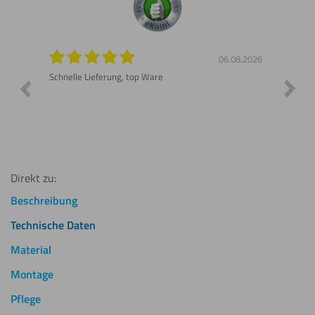
8.2026
06.08.2026
n gut
Schnelle Lieferung, top Ware
Gerne 
Direkt zu:
Beschreibung
Technische Daten
Material
Montage
Pflege