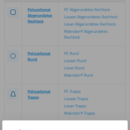
Polycarbonat
PC Abgerundetes Rechteck
Abgerundetes
Lexaan Abgerundetes Rechteck
Rechteck
Lexan Abgerundetes Rechteck
Makrolon® Abgerundetes
Rechteck
Polycarbonat
PC Rund
Rund
Lexaan Rund
Lexan Rund
Makrolon® Rund
Polycarbonat
PC Trapez
Trapez
Lexaan Trapez
Lexan Trapez
Makrolon® Trapez
Polycarbonat
PC Oval