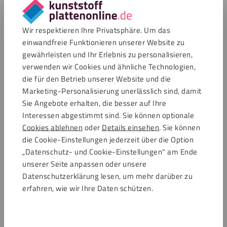
Oval
Lexaan Oval
Lexan Oval
Wir respektieren Ihre Privatsphäre. Um das
Makrolon® Oval
einwandfreie Funktionieren unserer Website zu
gewährleisten und Ihr Erlebnis zu personalisieren,
Polycarbonat
PC Halbrund
verwenden wir Cookies und ähnliche Technologien,
Halbrund
die für den Betrieb unserer Website und die
Lexaan Halbrund
Marketing-Personalisierung unerlässlich sind, damit
Lexan Halbrund
Sie Angebote erhalten, die besser auf Ihre
Makrolon® Halbrund
Interessen abgestimmt sind. Sie können optionale
Cookies ablehnen
oder
Details einsehen
. Sie können
Polycarbonat
PC Stern
die Cookie-Einstellungen jederzeit über die Option
Stern
Lexaan Stern
„Datenschutz- und Cookie-Einstellungen" am Ende
Lexan Stern
unserer Seite anpassen oder unsere
Makrolon® Stern
Datenschutzerklärung lesen, um mehr darüber zu
erfahren, wie wir Ihre Daten schützen.
Polycarbonat
PC Dreieck
Dreieck
Lexaan Dreieck
Lexan Dreieck