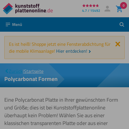
0
Direkt
4.7 / 15492
Mein Konto
Anmelden
zum
Menü
Such
Inhalt
Schl
Es ist heiß! Shoppe jetzt eine Fensterabdichtung für
die mobile Klimaanlage!
Hier entdecken!
Polycarbonat
|
Zurück
|
Startseite
Formen
Polycarbonat Formen
Eine Polycarbonat Platte in Ihrer gewünschten Form
und Größe; dies ist bei Kunststoffplattenonline
überhaupt kein Problem! Wählen Sie aus einer
klassischen transparenten Platte oder aus einer