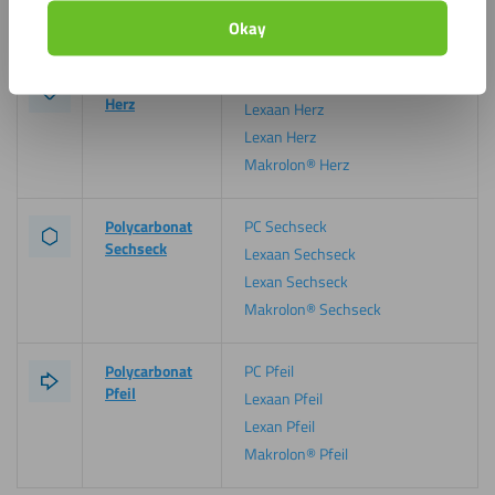
Makrolon® Dreieck
Okay
Polycarbonat
PC Herz
Herz
Lexaan Herz
Lexan Herz
Makrolon® Herz
Polycarbonat
PC Sechseck
Sechseck
Lexaan Sechseck
Lexan Sechseck
Makrolon® Sechseck
Polycarbonat
PC Pfeil
Pfeil
Lexaan Pfeil
Lexan Pfeil
Makrolon® Pfeil