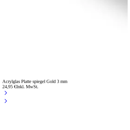
Acrylglas Platte spiegel Gold 3 mm
24,95 €
Inkl. MwSt.