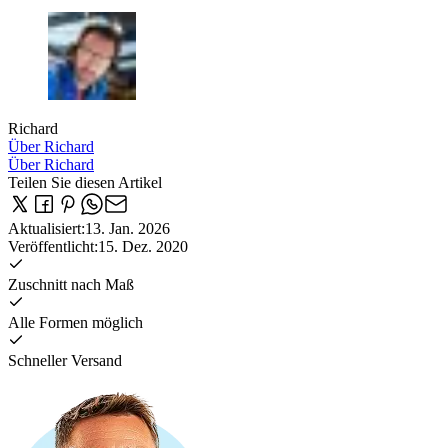
Richard
Über Richard
Über Richard
Teilen Sie diesen Artikel
Aktualisiert
:
13. Jan. 2026
Veröffentlicht
:
15. Dez. 2020
Zuschnitt nach Maß
Alle Formen möglich
Schneller Versand