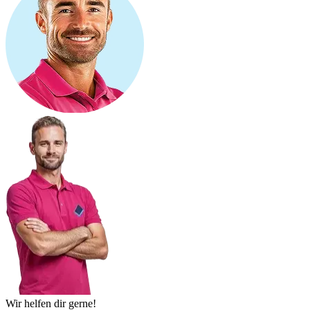
Wir helfen dir gerne!