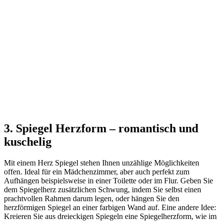
3. Spiegel Herzform – romantisch und
kuschelig
Mit einem Herz Spiegel stehen Ihnen unzählige Möglichkeiten
offen. Ideal für ein Mädchenzimmer, aber auch perfekt zum
Aufhängen beispielsweise in einer Toilette oder im Flur. Geben Sie
dem Spiegelherz zusätzlichen Schwung, indem Sie selbst einen
prachtvollen Rahmen darum legen, oder hängen Sie den
herzförmigen Spiegel an einer farbigen Wand auf. Eine andere Idee:
Kreieren Sie aus dreieckigen Spiegeln eine Spiegelherzform, wie im