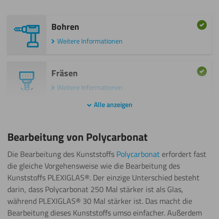
Weitere Informationen
Sägen
Bohren
(Stichsäge)
Sägen
Weitere Informationen
(Stichsäge)
Weitere Informationen
Weitere Informationen
Fräsen
Beschriften
Weitere Informationen
Schneiden
Weitere Informationen
Alle anzeigen
Kleben
Umdrehen
Bearbeitung von Polycarbonat
Weitere Informationen
Wasserstrahl
schneiden
Die Bearbeitung des Kunststoffs
Polycarbonat
erfordert fast
Weitere Informationen
Sägen
die gleiche Vorgehensweise wie die Bearbeitung des
Beschichten
Kunststoffs PLEXIGLAS®. Der einzige Unterschied besteht
(Kreissäge)
darin, dass Polycarbonat 250 Mal stärker ist als Glas,
Beschriften
Weitere Informationen
während PLEXIGLAS® 30 Mal stärker ist. Das macht die
Bearbeitung dieses Kunststoffs umso einfacher. Außerdem
Biegen