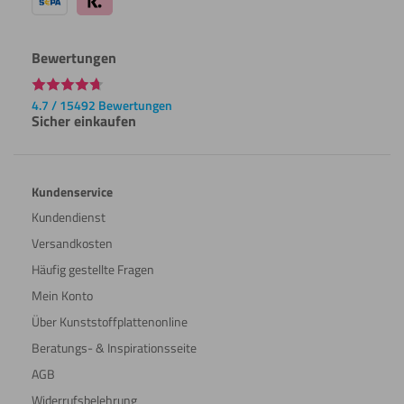
Schweißen
Wasserstrahl
schneiden
Bewertungen
Lasern
Umdrehen
4.7 / 15492 Bewertungen
Sicher einkaufen
Polieren
Beschichten
Kundenservice
Kundendienst
Versandkosten
Schneiden
Beschriften
Häufig gestellte Fragen
Mein Konto
Über Kunststoffplattenonline
Schweißen
Biegen
Beratungs- & Inspirationsseite
(kalt)
AGB
Widerrufsbelehrung