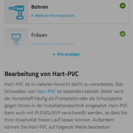
Bohren
Weitere Informationen
Weitere Informationen
Lasern
Fräsen
Weitere Informationen
Weitere Informationen
Malen
Alle anzeigen
Kleben
Weitere Informationen
Bearbeitung von Hart-PVC
Weitere Informationen
Polieren
Hart-PVC ist in vielerlei Hinsicht leicht zu verarbeiten. Das
Malen
Schweißen von
Hart-PVC
ist besonders beliebt. Daher wird
Weitere Informationen
der Kunststoff häufig als Frontplatte oder als Schutzplatte
Weitere Informationen
gegen Strom in der Installationstechnik eingesetzt. Hart-PVC
Sägen
kann auch mit PLEXIGLAS® verschweißt werden, so dass Sie
(Kreissäge)
Sägen
Ihrer Kreativität freien Lauf lassen können. Außerdem
können Sie Hart-PVC auf folgende Weise bearbeiten:
(Kreissäge)
Weitere Informationen