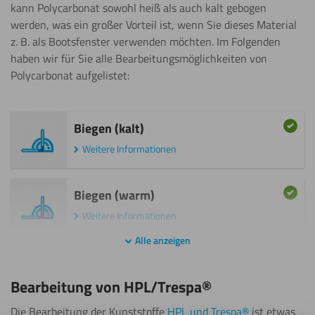
Sägen
kann Polycarbonat sowohl heiß als auch kalt gebogen
(kalt)
(Stichsäge)
werden, was ein großer Vorteil ist, wenn Sie dieses Material
Biegen
z. B. als Bootsfenster verwenden möchten. Im Folgenden
Weitere Informationen
(warm)
haben wir für Sie alle Bearbeitungsmöglichkeiten von
Schneiden
Polycarbonat aufgelistet:
Wasserstrahl
Gravieren
schneiden
Weitere Informationen
Biegen (kalt)
Schweißen
Weitere Informationen
Beschichten
Beschriften
Biegen (warm)
Wasserstrahl
schneiden
Weitere Informationen
Biegen
Biegen
Alle anzeigen
(kalt)
(warm)
Bohren
Bearbeitung von HPL/Trespa®
Weitere Informationen
Lasern
Schneiden
Die Bearbeitung der Kunststoffe
HPL und Trespa®
ist etwas