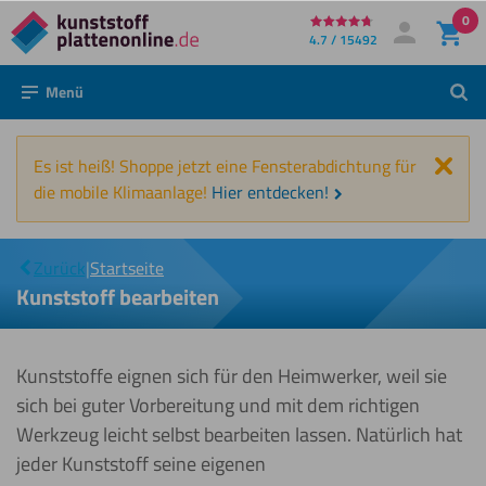
0
Direkt
4.7 / 15492
Mein Konto
Anmelden
zum
Menü
Such
Inhalt
Schl
Es ist heiß! Shoppe jetzt eine Fensterabdichtung für
die mobile Klimaanlage!
Hier entdecken!
|
Bearbeiten
Zurück
|
Startseite
Kunststoff bearbeiten
Kunststoffe eignen sich für den Heimwerker, weil sie
sich bei guter Vorbereitung und mit dem richtigen
Werkzeug leicht selbst bearbeiten lassen. Natürlich hat
jeder Kunststoff seine eigenen