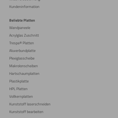
Umdrehen
Kundeninformation
Gravieren
Beliebte Platten
Wandpaneele
Wasserstrahl
Kleben
Acrylglas Zuschnitt
schneiden
Trespa® Platten
Aluverbundplatte
Lasern
Plexiglasscheibe
Makrolonscheiben
Hartschaumplatten
Plastikplatte
Malen
HPL Platten
Vollkernplatten
Kunststoff laserschneiden
Polieren
Kunststoff bearbeiten