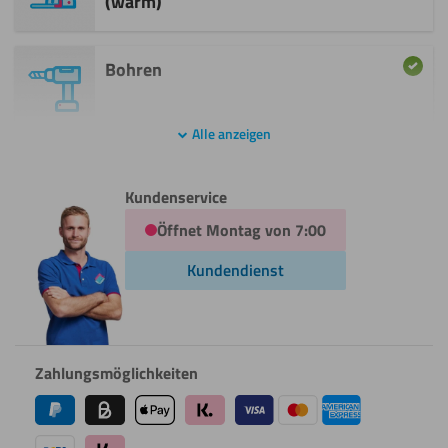
(warm)
Lasern
Sägen
(Kreissäge)
Bohren
Weitere Informationen
Polieren
Sägen
Alle anzeigen
(Stichsäge)
Fräsen
Weitere Informationen
Schneiden
Kundenservice
Öffnet Montag von 7:00
Biegen
Sägen
Kundendienst
(kalt)
(Kreissäge)
Schweißen
Biegen
Sägen
(warm)
Zahlungsmöglichkeiten
(Stichsäge)
Umdrehen
Gravieren