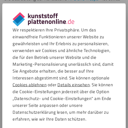
Fräsen
schwieriger, da diese Materialien sehr schwer sind und eine
harte Oberfläche haben. Die Bearbeitung dieser Kunststoffe
Weitere Informationen
ist ähnlich wie die Bearbeitung von Hartholz. Daher
Polieren
Schweißen
empfehlen wir Ihnen, harte Stahlwerkzeuge, wie z.B. eine
Wir respektieren Ihre Privatsphäre. Um das
Kleben
Metallsäge und -Bohrer, zu verwenden, wenn Sie diese
einwandfreie Funktionieren unserer Website zu
Kunststoffe bearbeiten wollen. Mit den richtigen Werkzeugen
Weitere Informationen
gewährleisten und Ihr Erlebnis zu personalisieren,
Schweißen
und der richtigen Vorbereitung können Sie HPL oder Trespa®
Umdrehen
verwenden wir Cookies und ähnliche Technologien,
auf folgende Weise bearbeiten:
die für den Betrieb unserer Website und die
Malen
Marketing-Personalisierung unerlässlich sind, damit
Weitere Informationen
Sie Angebote erhalten, die besser auf Ihre
Umdrehen
Bohren
Beschichten
Interessen abgestimmt sind. Sie können optionale
Weitere Informationen
Cookies ablehnen
oder
Details einsehen
. Sie können
Polieren
die Cookie-Einstellungen jederzeit über die Option
Weitere Informationen
„Datenschutz- und Cookie-Einstellungen" am Ende
Fräsen
Biegen
unserer Seite anpassen oder unsere
(kalt)
Weitere Informationen
Datenschutzerklärung lesen, um mehr darüber zu
Sägen
erfahren, wie wir Ihre Daten schützen.
Alle anzeigen
(Kreissäge)