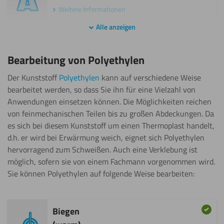
Weitere Informationen
Beschichten
Weitere Informationen
Alle anzeigen
Beschriften
Bohren
Lasern
Bearbeitung von Polyethylen
Weitere Informationen
Der Kunststoff
Polyethylen
kann auf verschiedene Weise
Beschichten
Fräsen
bearbeitet werden, so dass Sie ihn für eine Vielzahl von
Anwendungen einsetzen können. Die Möglichkeiten reichen
Schneiden
Weitere Informationen
von feinmechanischen Teilen bis zu großen Abdeckungen. Da
es sich bei diesem Kunststoff um einen Thermoplast handelt,
Biegen
Kleben
d.h. er wird bei Erwärmung weich, eignet sich Polyethylen
(kalt)
hervorragend zum Schweißen. Auch eine Verklebung ist
Schweißen
Weitere Informationen
möglich, sofern sie von einem Fachmann vorgenommen wird.
Sie können Polyethylen auf folgende Weise bearbeiten:
Biegen
Malen
(warm)
Wasserstrahl
Weitere Informationen
Biegen
schneiden