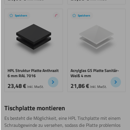
Speichern
Speichern
Nano
coating
HPL Struktur Platte Anthrazit
Acrylglas GS Platte Sanitär-
6 mm RAL 7016
Weiß 4 mm
23,48
€
21,86
€
Inkl. MwSt.
Inkl. MwSt.
Tischplatte montieren
Es besteht die Möglichkeit, eine HPL Tischplatte mit einem
Schraubgewinde zu versehen, sodass die Platte problemlos