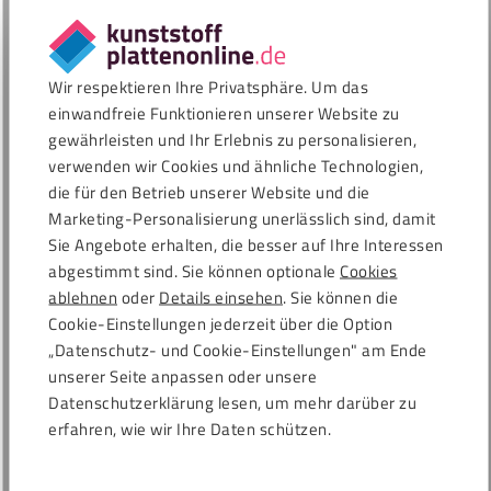
Wir respektieren Ihre Privatsphäre. Um das
einwandfreie Funktionieren unserer Website zu
Next
gewährleisten und Ihr Erlebnis zu personalisieren,
verwenden wir Cookies und ähnliche Technologien,
die für den Betrieb unserer Website und die
Marketing-Personalisierung unerlässlich sind, damit
Sie Angebote erhalten, die besser auf Ihre Interessen
Gehe zur Folie 1
Gehe zur Folie 2
Gehe zur Folie 3
Gehe zur Folie 4
Gehe zur Folie 5
Gehe zur Folie 6
abgestimmt sind. Sie können optionale
Cookies
ablehnen
oder
Details einsehen
. Sie können die
Cookie-Einstellungen jederzeit über die Option
Nach Maß und in jeder Form und Größe
„Datenschutz- und Cookie-Einstellungen" am Ende
unserer Seite anpassen oder unsere
konfigurierbar
Datenschutzerklärung lesen, um mehr darüber zu
In den folgenden einfachen Schritten bestellen Sie Ihre
erfahren, wie wir Ihre Daten schützen.
Tischplatte nach Maß online: