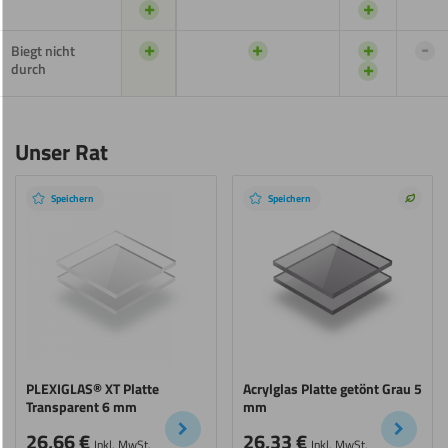
+
+
+
+
+
-
Biegt nicht
+
durch
Unser Rat
Speichern
Speichern
Nachh
Wahl
PLEXIGLAS® XT Platte
Acrylglas Platte getönt Grau 5
Transparent 6 mm
mm
26,66
€
26,33
€
Inkl. MwSt.
Inkl. MwSt.