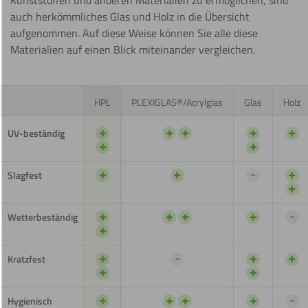
Kunststoffen und anderen Materialien zu ermöglichen, sind
auch herkömmliches Glas und Holz in die Übersicht
aufgenommen. Auf diese Weise können Sie alle diese
Materialien auf einen Blick miteinander vergleichen.
HPL
PLEXIGLAS®/Acrylglas
Glas
Holz
+
+
+
+
+
UV-beständig
+
+
+
+
-
+
Slagfest
+
+
+
+
+
-
Wetterbeständig
+
+
-
+
+
Kratzfest
+
+
+
+
+
+
-
Hygienisch