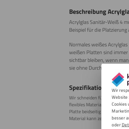
Beschreibung Acrylgl
Acrylglas Sanitär-Weiß 4 m
Beispiel für die Platzieru
Normales weißes Acrylglas 
weißen Platten sind immer 
sichtbar bleiben, wenn man 
sie ohne Durchsicht an der
Spezifikationen
Wir resp
Website 
Wir schneiden für Sie auch Ac
Cookies 
flexibles Material, und ohne Be
Marketin
Platte beidseitig mit einer S
besser a
Material kann zerkratzen, abe
oder
Det