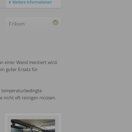
Weitere Informationen
Fräsen
Lasern
an einer Wand montiert wird.
ein guter Ersatz für
Umdrehen
e temperaturbedingte
 nicht oft reinigen müssen.
Schneiden