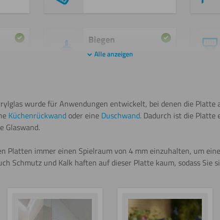
Biegen
(warm)
Alle anzeigen
Kleben
rylglas wurde für Anwendungen entwickelt, bei denen die Platte 
ine
Küchenrückwand
oder eine
Duschwand
. Dadurch ist die Platte 
ne Glaswand.
Sägen
en Platten immer einen Spielraum von 4 mm einzuhalten, um ein
(Kreissäge)
h Schmutz und Kalk haften auf dieser Platte kaum, sodass Sie sie
Biegen
(kalt)