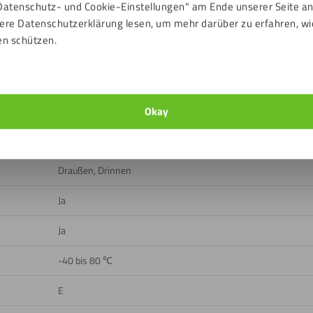
Datenschutz- und Cookie-Einstellungen" am Ende unserer Seite a
n
ere Datenschutzerklärung lesen, um mehr darüber zu erfahren, wi
en schützen.
ads
Sanitär-Weiß
Okay
Glatt, Rückseite glänzend, Vorderseite glänzend
Draußen, Drinnen
Ja
Ja
-40 bis 80 ℃
E