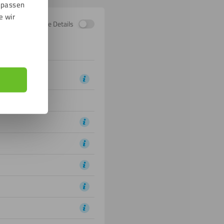
npassen
e wir
Zeige Details