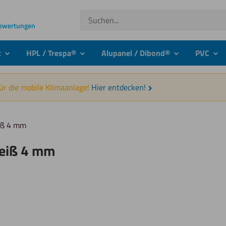
Suchen
Bewertungen
t
HPL / Trespa®
Alupanel / Dibond®
PVC
submenu
submenu
submenu
sub
für die mobile Klimaanlage!
Hier entdecken!
eiß 4 mm
Weiß 4 mm