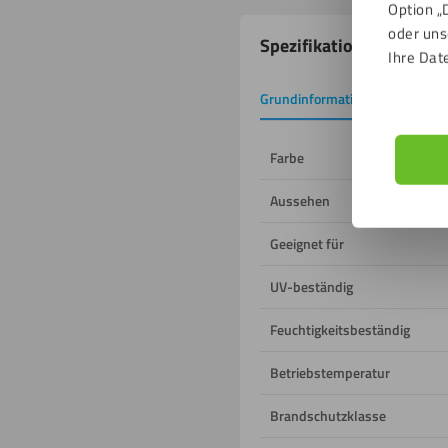
Option „
Produkteigenschafte
oder uns
Spezifikationen
Ihre Dat
Grundinformation
Downlo
Farbe
Aussehen
Geeignet für
UV-beständig
Feuchtigkeitsbeständig
Betriebstemperatur
Brandschutzklasse