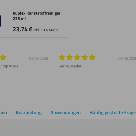
Vuplex Kunststoffreiniger
235 ml
23,74
€
inkl. 19 % MwSt.
06.08.2026
06.08.202
g, top Ware
Gerne wieder!
onen
Bearbeitung
Anwendungen
Häufig gestellte Frag