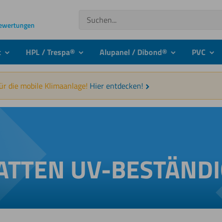
Suchen
Bewertungen
t
HPL / Trespa®
Alupanel / Dibond®
PVC
submenu
submenu
submenu
sub
für die mobile Klimaanlage!
Hier entdecken!
TTEN UV-BESTÄND