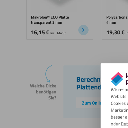
Makrolon® ECO Platte
Polycarbonat
transparent 3 mm
4 mm
16,15
€
19,30
€
Inkl. MwSt.
I
Berechnen Sie die
Plattendicke für I
Welche Dicke
Wir resp
benötigen
Website 
Sie?
Zum Online-Dickenrec
Cookies 
Marketin
besser a
oder
Det