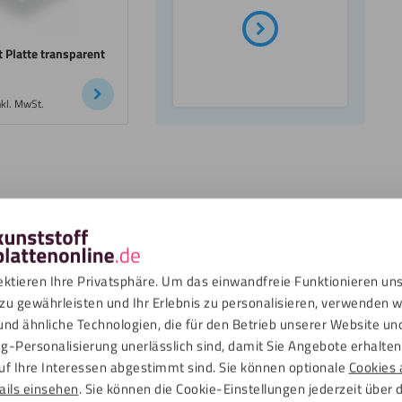
 Platte transparent
nkl. MwSt.
 ideale
hr Projekt
ektieren Ihre Privatsphäre. Um das einwandfreie Funktionieren un
zu gewährleisten und Ihr Erlebnis zu personalisieren, verwenden w
hner
und ähnliche Technologien, die für den Betrieb unserer Website un
g-Personalisierung unerlässlich sind, damit Sie Angebote erhalten,
uf Ihre Interessen abgestimmt sind. Sie können optionale
Cookies 
ails einsehen
. Sie können die Cookie-Einstellungen jederzeit über 