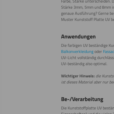
Farbe, Stärke unterscheiden. D
Stärke 3mm, 5mm und 8mm in vi
genaue Ausführung? Gerne bera
Muster Kunststoff Platte UV be
Anwendungen
Die farbigen UV beständige Ku
Balkonverkleidung
oder
Fassa
UV-Licht vollständig durchläs
UV-beständig also optimal.
Wichtiger Hinweis:
die Kunsts
ist dieses Material aber nur b
Be-/Verarbeitung
Die Kunststoffplatte UV bestän
Eigenschaften) und die vielen