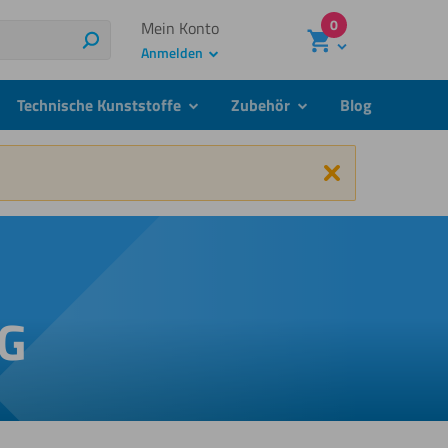
0
Mein Konto
Suchen
Anmelden
Technische Kunststoffe
Zubehör
Blog
menu
submenu
submenu
Schließen
IG