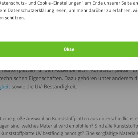
Datenschutz- und Cookie-Einstellungen" am Ende unserer Seite a
te(n)
Merkmale
Varianten
Anwendungen
Be-/Vera
ere Datenschutzerklärung lesen, um mehr darüber zu erfahren, wi
en schützen.
Okay
s Sie über UV-beständige Kunststoffplatten wiss
unststoffplatten für den Außenbereich? Kunststoffplatten un
technischen Eigenschaften. Dazu gehören unter anderem die 
gkeit
sowie die UV-Beständigkeit.
 eine große Auswahl an Kunststoffplatten aus unterschiedlichste
ragen sind: welches Material wird empfohlen? Sind alle Kunststoff
unststoffplatte UV beständig benötigt? Eine sorgfältige Material