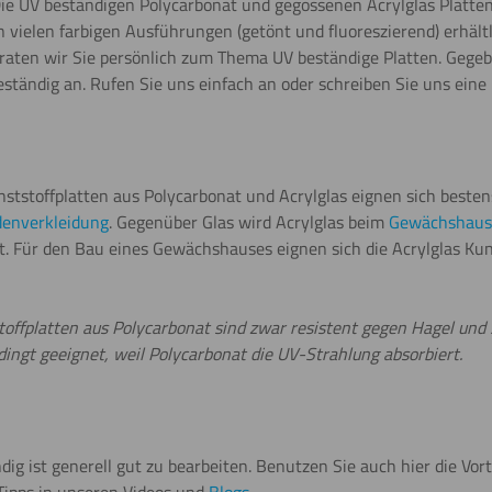
ie UV beständigen Polycarbonat und gegossenen Acrylglas Platten 
elen farbigen Ausführungen (getönt und fluoreszierend) erhältli
ten wir Sie persönlich zum Thema UV beständige Platten. Gegebe
ständig an. Rufen Sie uns einfach an oder schreiben Sie uns eine 
nststoffplatten aus Polycarbonat und Acrylglas eignen sich bes
denverkleidung
. Gegenüber Glas wird Acrylglas beim
Gewächshaus
st. Für den Bau eines Gewächshauses eignen sich die Acrylglas Kun
toffplatten aus Polycarbonat sind zwar resistent gegen Hagel un
edingt geeignet, weil Polycarbonat die UV-Strahlung absorbiert.
dig ist generell gut zu bearbeiten. Benutzen Sie auch hier die Vort
 Tipps in unseren Videos und
Blogs
.