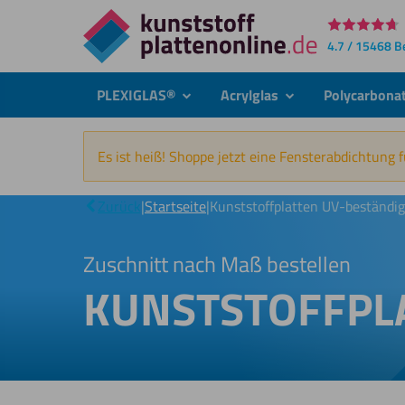
Direkt
4.7 / 15468 
zum
Inhalt
PLEXIGLAS®
Acrylglas
Polycarbona
submenu
submenu
Es ist heiß! Shoppe jetzt eine Fensterabdichtung 
Zurück
|
Startseite
|
Kunststoffplatten UV-beständig
Zuschnitt nach Maß bestellen
KUNSTSTOFFPLA