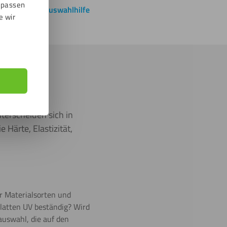
npassen
rbeitung
Auswahlhilfe
e wir
en sollten
terscheiden sich in
Härte, Elastizität,
r Materialsorten und
platten UV beständig? Wird
auswahl, die auf den