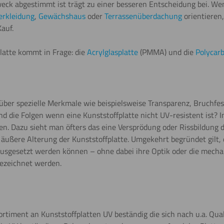
k abgestimmt ist trägt zu einer besseren Entscheidung bei. Wen
erkleidung
,
Gewächshaus
oder
Terrassenüberdachung
orientieren,
auf.
latte kommt in Frage: die
Acrylglasplatte
(PMMA) und die
Polycarb
 über spezielle Merkmale wie beispielsweise Transparenz, Bruchfes
d die Folgen wenn eine Kunststoffplatte nicht UV-resistent ist? I
en. Dazu sieht man öfters das eine Versprödung oder Rissbildung de
ußere Alterung der Kunststoffplatte. Umgekehrt begründet gilt, d
ausgesetzt werden können – ohne dabei ihre Optik oder die mecha
bezeichnet werden.
rtiment an Kunststoffplatten UV beständig die sich nach u.a. Qual