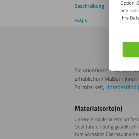
Option „
Beschreibung
Materialsor
oder uns
Ihre Dat
FAQ's
Alles, wa
Sie orientieren sich nach K
erheblichem Maße in ihren 
Formbarkeit,
Hitzebeständi
Materialsorte(n)
Unsere Produktpalette umfasst
Qualitäten. Häufig gestellte F
zum Vorhaben überhaupt eine K