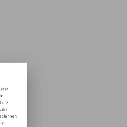
serer
ir
d die
 die
ablehnen
die