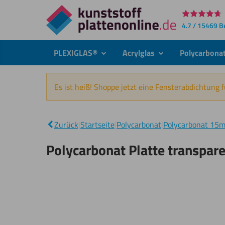
Direkt
4.7 / 15469 
zum
Inhalt
PLEXIGLAS®
Acrylglas
Polycarbona
submenu
submenu
Es ist heiß! Shoppe jetzt eine Fensterabdichtung 
Zurück
|
Startseite
|
Polycarbonat
|
Polycarbonat 15
Polycarbonat Platte transpa