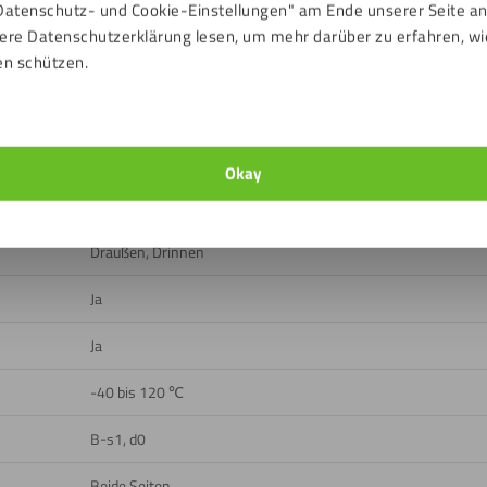
Datenschutz- und Cookie-Einstellungen" am Ende unserer Seite a
ere Datenschutzerklärung lesen, um mehr darüber zu erfahren, wi
ads
en schützen.
Transparent
Glatt, Hell
Okay
88 %
Draußen, Drinnen
Ja
Ja
-40 bis 120 ℃
B-s1, d0
Beide Seiten