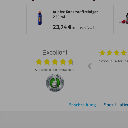
Vuplex Kunststoffreiniger
235 ml
23,74
€
inkl. 19 % MwSt.
Excellent
026
05.08.2026
Prompte Lieferung Material war wie
Schnelle Lieferun
besprochen gut Lässt sich schneiden und
schleifen
see some of the reviews here.
Beschreibung
Spezifikati