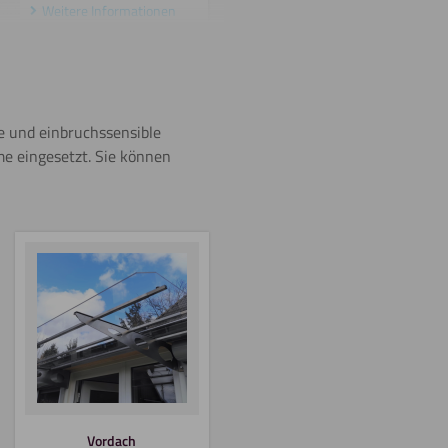
Weitere Informationen
Sägen
(Stichsäge)
e und einbruchssensible
Weitere Informationen
e eingesetzt. Sie können
Umdrehen
Schneiden
Vordach