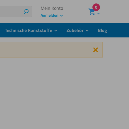
0
Mein Konto
Suchen
Anmelden
Technische Kunststoffe
Zubehör
Blog
menu
submenu
submenu
Schließen