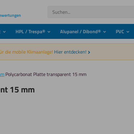
Suchen
Bewertungen
t
HPL / Trespa®
Alupanel / Dibond®
PVC
submenu
submenu
submenu
sub
für die mobile Klimaanlage!
Hier entdecken!
mm
|
Polycarbonat Platte transparent 15 mm
rent 15 mm