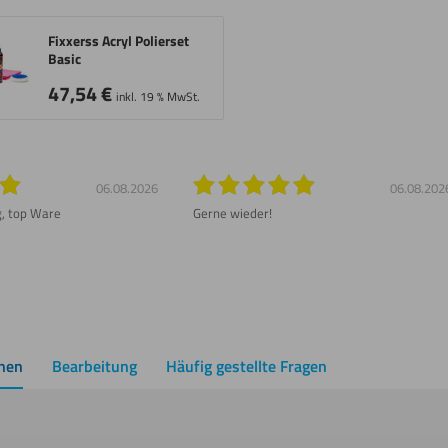
Fixxerss Acryl Polierset
Basic
47,54
€
inkl. 19 % MwSt.
06.08.2026
06.08.202
g, top Ware
Gerne wieder!
onen
Bearbeitung
Häufig gestellte Fragen