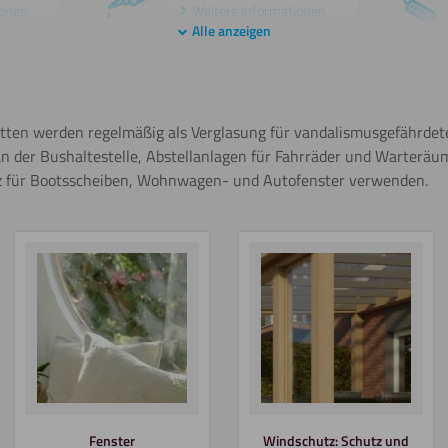
ionen
Weitere Informationen
Alle anzeigen
Sägen
(Kreissäge)
ionen
tten werden regelmäßig als Verglasung für vandalismusgefährdet
Weitere Informationen
 der Bushaltestelle, Abstellanlagen für Fahrräder und Warteräum
atz für Bootsscheiben, Wohnwagen- und Autofenster verwenden.
Gravieren
Lasern
Wasserstrahl
Fenster
Windschutz: Schutz und