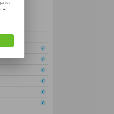
npassen
e wir